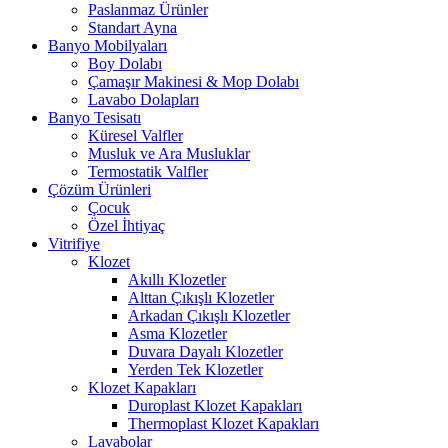
Paslanmaz Ürünler
Standart Ayna
Banyo Mobilyaları
Boy Dolabı
Çamaşır Makinesi & Mop Dolabı
Lavabo Dolapları
Banyo Tesisatı
Küresel Valfler
Musluk ve Ara Musluklar
Termostatik Valfler
Çözüm Ürünleri
Çocuk
Özel İhtiyaç
Vitrifiye
Klozet
Akıllı Klozetler
Alttan Çıkışlı Klozetler
Arkadan Çıkışlı Klozetler
Asma Klozetler
Duvara Dayalı Klozetler
Yerden Tek Klozetler
Klozet Kapakları
Duroplast Klozet Kapakları
Thermoplast Klozet Kapakları
Lavabolar