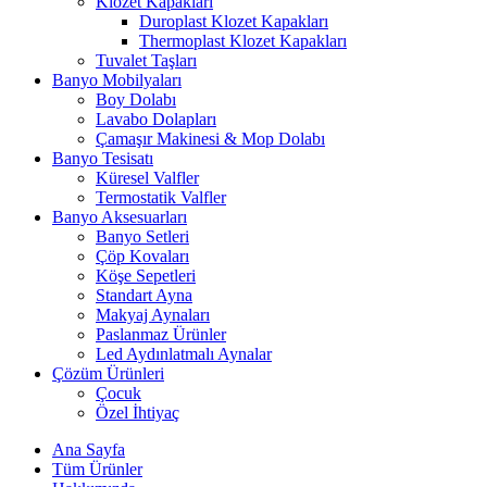
Klozet Kapakları
Duroplast Klozet Kapakları
Thermoplast Klozet Kapakları
Tuvalet Taşları
Banyo Mobilyaları
Boy Dolabı
Lavabo Dolapları
Çamaşır Makinesi & Mop Dolabı
Banyo Tesisatı
Küresel Valfler
Termostatik Valfler
Banyo Aksesuarları
Banyo Setleri
Çöp Kovaları
Köşe Sepetleri
Standart Ayna
Makyaj Aynaları
Paslanmaz Ürünler
Led Aydınlatmalı Aynalar
Çözüm Ürünleri
Çocuk
Özel İhtiyaç
Ana Sayfa
Tüm Ürünler