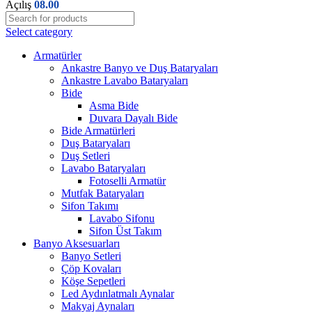
Açılış
08.00
Select category
Armatürler
Ankastre Banyo ve Duş Bataryaları
Ankastre Lavabo Bataryaları
Bide
Asma Bide
Duvara Dayalı Bide
Bide Armatürleri
Duş Bataryaları
Duş Setleri
Lavabo Bataryaları
Fotoselli Armatür
Mutfak Bataryaları
Sifon Takımı
Lavabo Sifonu
Sifon Üst Takım
Banyo Aksesuarları
Banyo Setleri
Çöp Kovaları
Köşe Sepetleri
Led Aydınlatmalı Aynalar
Makyaj Aynaları