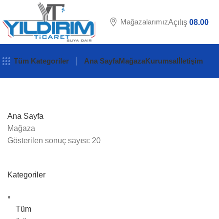
Mağazalarımız
Açılış
08.00
Tüm Kategoriler
Ana Sayfa
Mağaza
Kurumsal
İletişim
Ana Sayfa
Mağaza
Gösterilen sonuç sayısı: 20
Kategoriler
Tüm