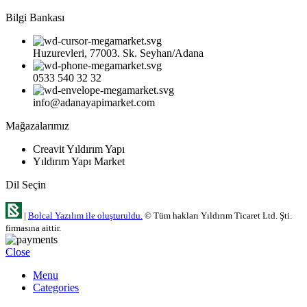
Bilgi Bankası
Huzurevleri, 77003. Sk. Seyhan/Adana
0533 540 32 32
info@adanayapimarket.com
Mağazalarımız
Creavit Yıldırım Yapı
Yıldırım Yapı Market
Dil Seçin
|
Bolcal Yazılım ile oluşturuldu.
© Tüm hakları Yıldırım Ticaret Ltd. Şti.
firmasına aittir.
Close
Menu
Categories