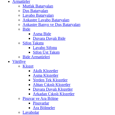
Armatürler
Mutfak Bataryaları
Duş Bataryaları
Lavabo Bataryaları
Ankastre Lavabo Bataryaları
Ankastre Banyo ve Duş Bataryaları
Bide
Asma Bide
Duvara Dayalı Bide
Sifon Takımı
Lavabo Sifonu
Sifon Üst Takım
Bide Armatürleri
Vitrifiye
Klozet
Akıllı Klozetler
Asma Klozetler
Yerden Tek Klozetler
Alttan Çıkışlı Klozetler
Duvara Dayalı Klozetler
Arkadan Çıkışlı Klozetler
Pisuvar ve Ara Bölme
Pisuvarlar
Ara Bölmeler
Lavabolar