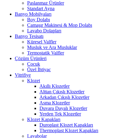
Paslanmaz Ürünler
Standart Ayna
Banyo Mobilyaları
Boy Dolabı
Çamaşır Makinesi & Mop Dolabı
Lavabo Dolapları
Banyo Tesisatı
Küresel Valfler
Musluk ve Ara Musluklar
Termostatik Valfler
Çözüm Ürünleri
Çocuk
Özel İhtiyaç
Vitrifiye
Klozet
Akıllı Klozetler
Alttan Çıkışlı Klozetler
Arkadan Çıkışlı Klozetler
Asma Klozetler
Duvara Dayalı Klozetler
Yerden Tek Klozetler
Klozet Kapakları
Duroplast Klozet Kapakları
Thermoplast Klozet Kapakları
Lavabolar