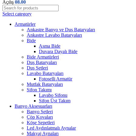
Açılış
08.00
Select category
Armatürler
Ankastre Banyo ve Duş Bataryaları
Ankastre Lavabo Bataryaları
Bide
Asma Bide
Duvara Dayalı Bide
Bide Armatürleri
Duş Bataryaları
Duş Setleri
Lavabo Bataryaları
Fotoselli Armatür
Mutfak Bataryaları
Sifon Takımı
Lavabo Sifonu
Sifon Üst Takım
Banyo Aksesuarları
Banyo Setleri
Çöp Kovaları
Köşe Sepetleri
Led Aydınlatmalı Aynalar
Makyaj Aynaları