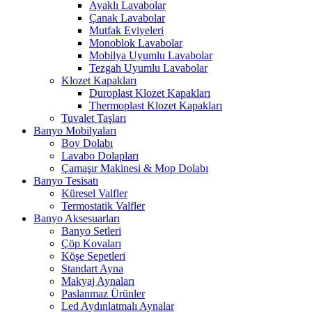
Ayaklı Lavabolar
Çanak Lavabolar
Mutfak Eviyeleri
Monoblok Lavabolar
Mobilya Uyumlu Lavabolar
Tezgah Uyumlu Lavabolar
Klozet Kapakları
Duroplast Klozet Kapakları
Thermoplast Klozet Kapakları
Tuvalet Taşları
Banyo Mobilyaları
Boy Dolabı
Lavabo Dolapları
Çamaşır Makinesi & Mop Dolabı
Banyo Tesisatı
Küresel Valfler
Termostatik Valfler
Banyo Aksesuarları
Banyo Setleri
Çöp Kovaları
Köşe Sepetleri
Standart Ayna
Makyaj Aynaları
Paslanmaz Ürünler
Led Aydınlatmalı Aynalar