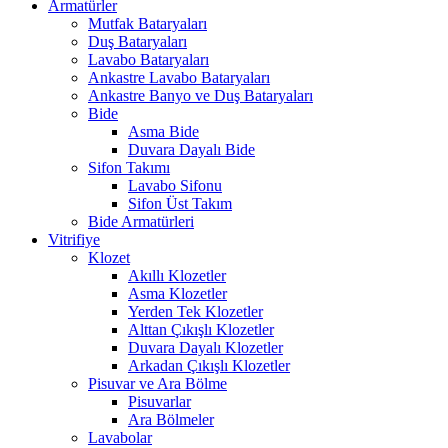
Armatürler
Mutfak Bataryaları
Duş Bataryaları
Lavabo Bataryaları
Ankastre Lavabo Bataryaları
Ankastre Banyo ve Duş Bataryaları
Bide
Asma Bide
Duvara Dayalı Bide
Sifon Takımı
Lavabo Sifonu
Sifon Üst Takım
Bide Armatürleri
Vitrifiye
Klozet
Akıllı Klozetler
Asma Klozetler
Yerden Tek Klozetler
Alttan Çıkışlı Klozetler
Duvara Dayalı Klozetler
Arkadan Çıkışlı Klozetler
Pisuvar ve Ara Bölme
Pisuvarlar
Ara Bölmeler
Lavabolar