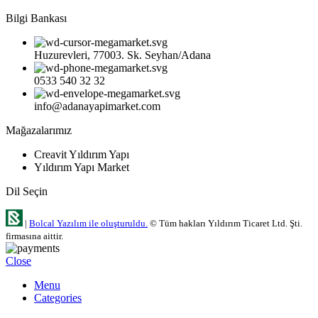
Bilgi Bankası
Huzurevleri, 77003. Sk. Seyhan/Adana
0533 540 32 32
info@adanayapimarket.com
Mağazalarımız
Creavit Yıldırım Yapı
Yıldırım Yapı Market
Dil Seçin
|
Bolcal Yazılım ile oluşturuldu.
© Tüm hakları Yıldırım Ticaret Ltd. Şti.
firmasına aittir.
Close
Menu
Categories