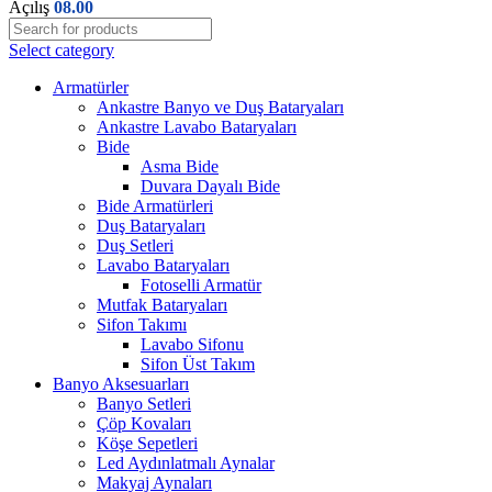
Açılış
08.00
Select category
Armatürler
Ankastre Banyo ve Duş Bataryaları
Ankastre Lavabo Bataryaları
Bide
Asma Bide
Duvara Dayalı Bide
Bide Armatürleri
Duş Bataryaları
Duş Setleri
Lavabo Bataryaları
Fotoselli Armatür
Mutfak Bataryaları
Sifon Takımı
Lavabo Sifonu
Sifon Üst Takım
Banyo Aksesuarları
Banyo Setleri
Çöp Kovaları
Köşe Sepetleri
Led Aydınlatmalı Aynalar
Makyaj Aynaları