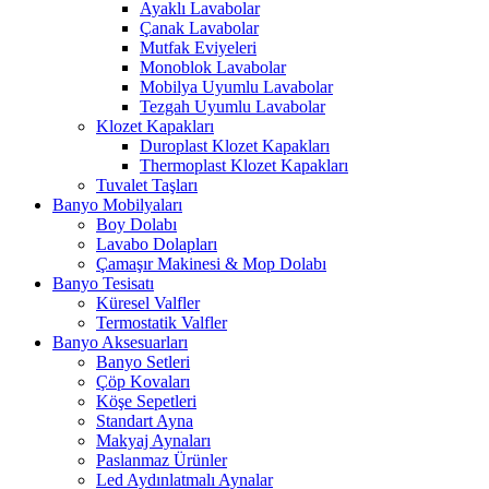
Ayaklı Lavabolar
Çanak Lavabolar
Mutfak Eviyeleri
Monoblok Lavabolar
Mobilya Uyumlu Lavabolar
Tezgah Uyumlu Lavabolar
Klozet Kapakları
Duroplast Klozet Kapakları
Thermoplast Klozet Kapakları
Tuvalet Taşları
Banyo Mobilyaları
Boy Dolabı
Lavabo Dolapları
Çamaşır Makinesi & Mop Dolabı
Banyo Tesisatı
Küresel Valfler
Termostatik Valfler
Banyo Aksesuarları
Banyo Setleri
Çöp Kovaları
Köşe Sepetleri
Standart Ayna
Makyaj Aynaları
Paslanmaz Ürünler
Led Aydınlatmalı Aynalar