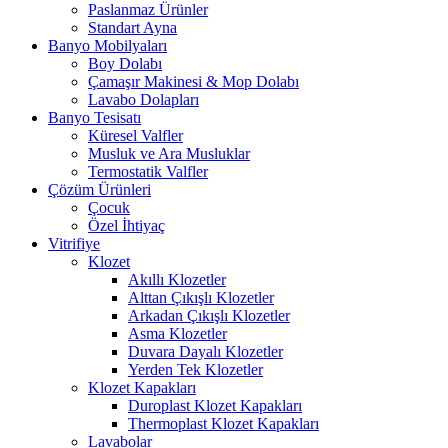
Paslanmaz Ürünler
Standart Ayna
Banyo Mobilyaları
Boy Dolabı
Çamaşır Makinesi & Mop Dolabı
Lavabo Dolapları
Banyo Tesisatı
Küresel Valfler
Musluk ve Ara Musluklar
Termostatik Valfler
Çözüm Ürünleri
Çocuk
Özel İhtiyaç
Vitrifiye
Klozet
Akıllı Klozetler
Alttan Çıkışlı Klozetler
Arkadan Çıkışlı Klozetler
Asma Klozetler
Duvara Dayalı Klozetler
Yerden Tek Klozetler
Klozet Kapakları
Duroplast Klozet Kapakları
Thermoplast Klozet Kapakları
Lavabolar