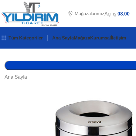
Mağazalarımız
Açılış
08.00
Tüm Kategoriler
Ana Sayfa
Mağaza
Kurumsal
İletişim
Ana Sayfa