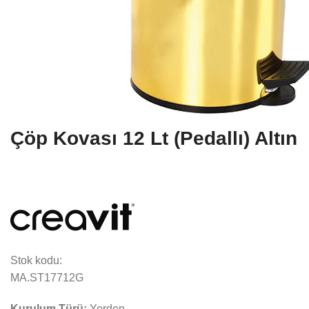
Çöp Kovası 12 Lt (Pedallı) Altın
Stok kodu:
MA.ST17712G
Kurulum Türü:
Yerden