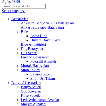
Açılış
08.00
Select category
Armatürler
Ankastre Banyo ve Duş Bataryaları
Ankastre Lavabo Bataryaları
Bide
Asma Bide
Duvara Dayalı Bide
Bide Armatürleri
Duş Bataryaları
Duş Setleri
Lavabo Bataryaları
Fotoselli Armatür
Mutfak Bataryaları
Sifon Takımı
Lavabo Sifonu
Sifon Üst Takım
Banyo Aksesuarları
Banyo Setleri
Çöp Kovaları
Köşe Sepetleri
Led Aydınlatmalı Aynalar
Makyaj Aynaları