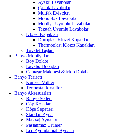
Ayaklı Lavabolar
Çanak Lavabolar
Mutfak Eviyeleri
Monoblok Lavabolar
Mobilya Uyumlu Lavabolar
Tezgah Uyumlu Lavabolar
Klozet Kapakları
Duroplast Klozet Kapakları
Thermoplast Klozet Kapakları
Tuvalet Taşları
Banyo Mobilyaları
Boy Dolabı
Lavabo Dolapları
Çamaşır Makinesi & Mop Dolabı
Banyo Tesisatı
Küresel Valfler
Termostatik Valfler
Banyo Aksesuarları
Banyo Setleri
Çöp Kovaları
Köşe Sepetleri
Standart Ayna
Makyaj Aynaları
Paslanmaz Ürünler
Led Aydınlatmalı Aynalar