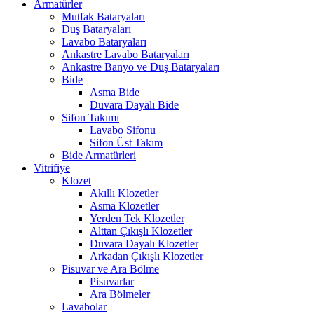
Armatürler
Mutfak Bataryaları
Duş Bataryaları
Lavabo Bataryaları
Ankastre Lavabo Bataryaları
Ankastre Banyo ve Duş Bataryaları
Bide
Asma Bide
Duvara Dayalı Bide
Sifon Takımı
Lavabo Sifonu
Sifon Üst Takım
Bide Armatürleri
Vitrifiye
Klozet
Akıllı Klozetler
Asma Klozetler
Yerden Tek Klozetler
Alttan Çıkışlı Klozetler
Duvara Dayalı Klozetler
Arkadan Çıkışlı Klozetler
Pisuvar ve Ara Bölme
Pisuvarlar
Ara Bölmeler
Lavabolar