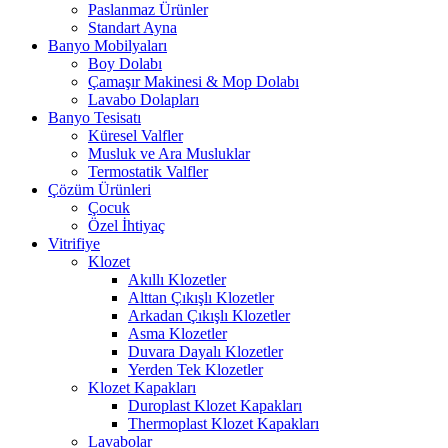
Paslanmaz Ürünler
Standart Ayna
Banyo Mobilyaları
Boy Dolabı
Çamaşır Makinesi & Mop Dolabı
Lavabo Dolapları
Banyo Tesisatı
Küresel Valfler
Musluk ve Ara Musluklar
Termostatik Valfler
Çözüm Ürünleri
Çocuk
Özel İhtiyaç
Vitrifiye
Klozet
Akıllı Klozetler
Alttan Çıkışlı Klozetler
Arkadan Çıkışlı Klozetler
Asma Klozetler
Duvara Dayalı Klozetler
Yerden Tek Klozetler
Klozet Kapakları
Duroplast Klozet Kapakları
Thermoplast Klozet Kapakları
Lavabolar