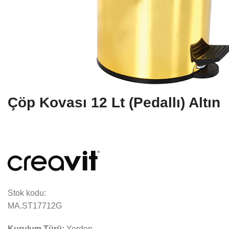
Çöp Kovası 12 Lt (Pedallı) Altın
Stok kodu:
MA.ST17712G
Kurulum Türü:
Yerden