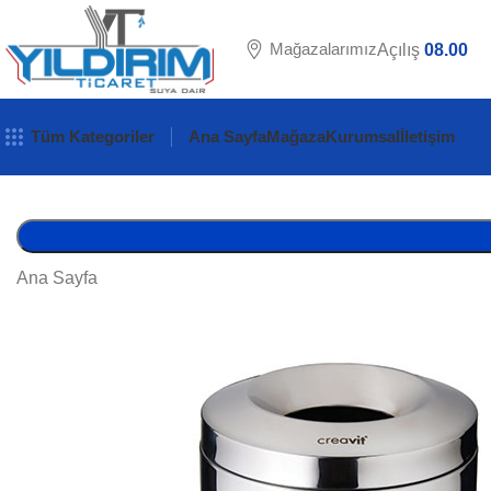
Mağazalarımız
Açılış
08.00
Tüm Kategoriler
Ana Sayfa
Mağaza
Kurumsal
İletişim
Ana Sayfa