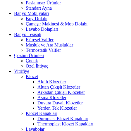
Paslanmaz Ürünler
Standart Ayna
Banyo Mobilyaları
Boy Dolabı
Çamaşır Makinesi & Mop Dolabı
Lavabo Dolapları
Banyo Tesisatı
Küresel Valfler
Musluk ve Ara Musluklar
Termostatik Valfler
Çözüm Ürünleri
Çocuk
Özel İhtiyaç
Vitrifiye
Klozet
Akıllı Klozetler
Alttan Çıkışlı Klozetler
Arkadan Çıkışlı Klozetler
Asma Klozetler
Duvara Dayalı Klozetler
Yerden Tek Klozetler
Klozet Kapakları
Duroplast Klozet Kapakları
Thermoplast Klozet Kapakları
Lavabolar