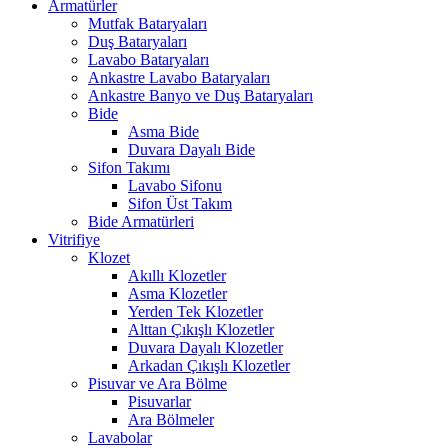
Armatürler
Mutfak Bataryaları
Duş Bataryaları
Lavabo Bataryaları
Ankastre Lavabo Bataryaları
Ankastre Banyo ve Duş Bataryaları
Bide
Asma Bide
Duvara Dayalı Bide
Sifon Takımı
Lavabo Sifonu
Sifon Üst Takım
Bide Armatürleri
Vitrifiye
Klozet
Akıllı Klozetler
Asma Klozetler
Yerden Tek Klozetler
Alttan Çıkışlı Klozetler
Duvara Dayalı Klozetler
Arkadan Çıkışlı Klozetler
Pisuvar ve Ara Bölme
Pisuvarlar
Ara Bölmeler
Lavabolar