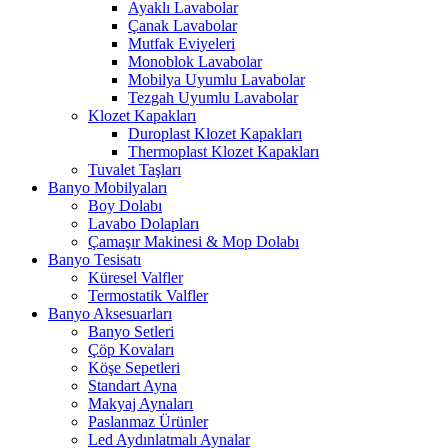
Ayaklı Lavabolar
Çanak Lavabolar
Mutfak Eviyeleri
Monoblok Lavabolar
Mobilya Uyumlu Lavabolar
Tezgah Uyumlu Lavabolar
Klozet Kapakları
Duroplast Klozet Kapakları
Thermoplast Klozet Kapakları
Tuvalet Taşları
Banyo Mobilyaları
Boy Dolabı
Lavabo Dolapları
Çamaşır Makinesi & Mop Dolabı
Banyo Tesisatı
Küresel Valfler
Termostatik Valfler
Banyo Aksesuarları
Banyo Setleri
Çöp Kovaları
Köşe Sepetleri
Standart Ayna
Makyaj Aynaları
Paslanmaz Ürünler
Led Aydınlatmalı Aynalar