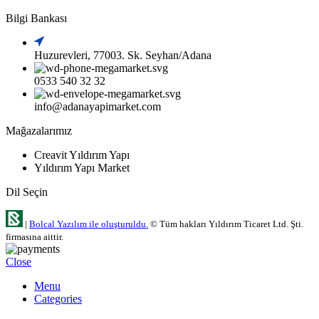
Bilgi Bankası
Huzurevleri, 77003. Sk. Seyhan/Adana
0533 540 32 32
info@adanayapimarket.com
Mağazalarımız
Creavit Yıldırım Yapı
Yıldırım Yapı Market
Dil Seçin
|
Bolcal Yazılım ile oluşturuldu.
© Tüm hakları Yıldırım Ticaret Ltd. Şti.
firmasına aittir.
Close
Menu
Categories