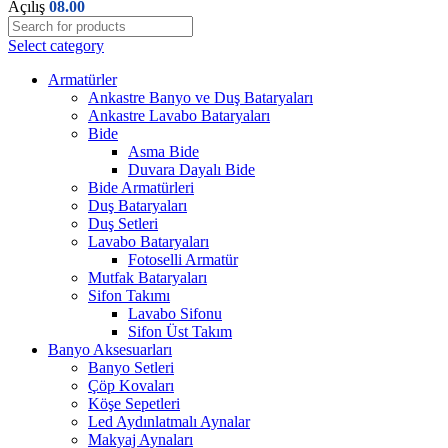
Açılış
08.00
Select category
Armatürler
Ankastre Banyo ve Duş Bataryaları
Ankastre Lavabo Bataryaları
Bide
Asma Bide
Duvara Dayalı Bide
Bide Armatürleri
Duş Bataryaları
Duş Setleri
Lavabo Bataryaları
Fotoselli Armatür
Mutfak Bataryaları
Sifon Takımı
Lavabo Sifonu
Sifon Üst Takım
Banyo Aksesuarları
Banyo Setleri
Çöp Kovaları
Köşe Sepetleri
Led Aydınlatmalı Aynalar
Makyaj Aynaları