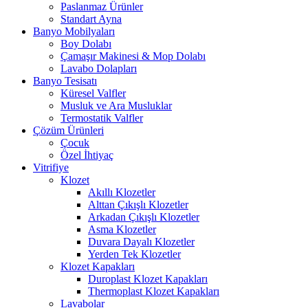
Paslanmaz Ürünler
Standart Ayna
Banyo Mobilyaları
Boy Dolabı
Çamaşır Makinesi & Mop Dolabı
Lavabo Dolapları
Banyo Tesisatı
Küresel Valfler
Musluk ve Ara Musluklar
Termostatik Valfler
Çözüm Ürünleri
Çocuk
Özel İhtiyaç
Vitrifiye
Klozet
Akıllı Klozetler
Alttan Çıkışlı Klozetler
Arkadan Çıkışlı Klozetler
Asma Klozetler
Duvara Dayalı Klozetler
Yerden Tek Klozetler
Klozet Kapakları
Duroplast Klozet Kapakları
Thermoplast Klozet Kapakları
Lavabolar