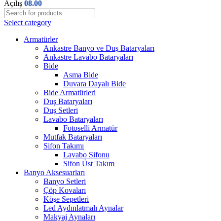
Açılış
08.00
Select category
Armatürler
Ankastre Banyo ve Duş Bataryaları
Ankastre Lavabo Bataryaları
Bide
Asma Bide
Duvara Dayalı Bide
Bide Armatürleri
Duş Bataryaları
Duş Setleri
Lavabo Bataryaları
Fotoselli Armatür
Mutfak Bataryaları
Sifon Takımı
Lavabo Sifonu
Sifon Üst Takım
Banyo Aksesuarları
Banyo Setleri
Çöp Kovaları
Köşe Sepetleri
Led Aydınlatmalı Aynalar
Makyaj Aynaları