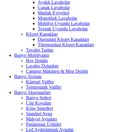
Ayaklı Lavabolar
Çanak Lavabolar
Mutfak Eviyeleri
Monoblok Lavabolar
Mobilya Uyumlu Lavabolar
Tezgah Uyumlu Lavabolar
Klozet Kapakları
Duroplast Klozet Kapakları
Thermoplast Klozet Kapakları
Tuvalet Taşları
Banyo Mobilyaları
Boy Dolabı
Lavabo Dolapları
Çamaşır Makinesi & Mop Dolabı
Banyo Tesisatı
Küresel Valfler
Termostatik Valfler
Banyo Aksesuarları
Banyo Setleri
Çöp Kovaları
Köşe Sepetleri
Standart Ayna
Makyaj Aynaları
Paslanmaz Ürünler
Led Aydınlatmalı Aynalar