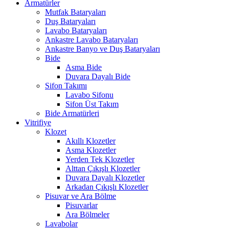
Armatürler
Mutfak Bataryaları
Duş Bataryaları
Lavabo Bataryaları
Ankastre Lavabo Bataryaları
Ankastre Banyo ve Duş Bataryaları
Bide
Asma Bide
Duvara Dayalı Bide
Sifon Takımı
Lavabo Sifonu
Sifon Üst Takım
Bide Armatürleri
Vitrifiye
Klozet
Akıllı Klozetler
Asma Klozetler
Yerden Tek Klozetler
Alttan Çıkışlı Klozetler
Duvara Dayalı Klozetler
Arkadan Çıkışlı Klozetler
Pisuvar ve Ara Bölme
Pisuvarlar
Ara Bölmeler
Lavabolar