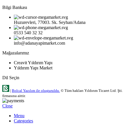
Bilgi Bankası
Huzurevleri, 77003. Sk. Seyhan/Adana
0533 540 32 32
info@adanayapimarket.com
Mağazalarımız
Creavit Yıldırım Yapı
Yıldırım Yapı Market
Dil Seçin
|
Bolcal Yazılım ile oluşturuldu.
© Tüm hakları Yıldırım Ticaret Ltd. Şti.
firmasına aittir.
Close
Menu
Categories