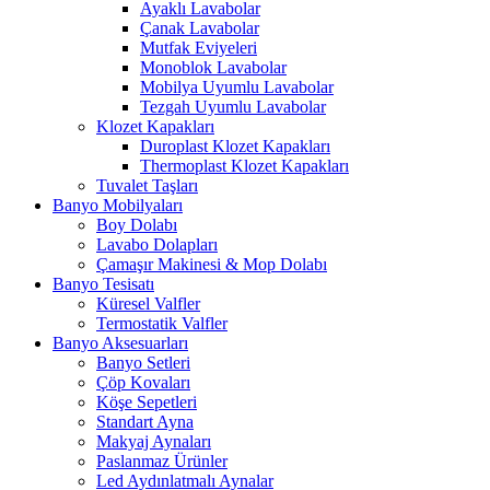
Ayaklı Lavabolar
Çanak Lavabolar
Mutfak Eviyeleri
Monoblok Lavabolar
Mobilya Uyumlu Lavabolar
Tezgah Uyumlu Lavabolar
Klozet Kapakları
Duroplast Klozet Kapakları
Thermoplast Klozet Kapakları
Tuvalet Taşları
Banyo Mobilyaları
Boy Dolabı
Lavabo Dolapları
Çamaşır Makinesi & Mop Dolabı
Banyo Tesisatı
Küresel Valfler
Termostatik Valfler
Banyo Aksesuarları
Banyo Setleri
Çöp Kovaları
Köşe Sepetleri
Standart Ayna
Makyaj Aynaları
Paslanmaz Ürünler
Led Aydınlatmalı Aynalar