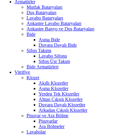
Armatürler
Mutfak Bataryaları
Duş Bataryaları
Lavabo Bataryaları
Ankastre Lavabo Bataryaları
Ankastre Banyo ve Duş Bataryaları
Bide
Asma Bide
Duvara Dayalı Bide
Sifon Takımı
Lavabo Sifonu
Sifon Üst Takım
Bide Armatürleri
Vitrifiye
Klozet
Akıllı Klozetler
Asma Klozetler
Yerden Tek Klozetler
Alttan Çıkışlı Klozetler
Duvara Dayalı Klozetler
Arkadan Çıkışlı Klozetler
Pisuvar ve Ara Bölme
Pisuvarlar
Ara Bölmeler
Lavabolar