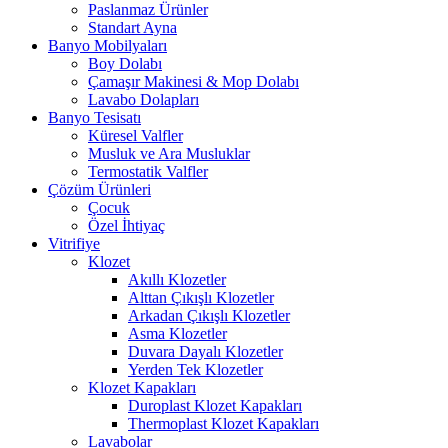
Paslanmaz Ürünler
Standart Ayna
Banyo Mobilyaları
Boy Dolabı
Çamaşır Makinesi & Mop Dolabı
Lavabo Dolapları
Banyo Tesisatı
Küresel Valfler
Musluk ve Ara Musluklar
Termostatik Valfler
Çözüm Ürünleri
Çocuk
Özel İhtiyaç
Vitrifiye
Klozet
Akıllı Klozetler
Alttan Çıkışlı Klozetler
Arkadan Çıkışlı Klozetler
Asma Klozetler
Duvara Dayalı Klozetler
Yerden Tek Klozetler
Klozet Kapakları
Duroplast Klozet Kapakları
Thermoplast Klozet Kapakları
Lavabolar