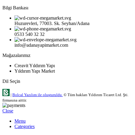
Bilgi Bankası
Huzurevleri, 77003. Sk. Seyhan/Adana
0533 540 32 32
info@adanayapimarket.com
Mağazalarımız
Creavit Yıldırım Yapı
Yıldırım Yapı Market
Dil Seçin
|
Bolcal Yazılım ile oluşturuldu.
© Tüm hakları Yıldırım Ticaret Ltd. Şti.
firmasına aittir.
Close
Menu
Categories