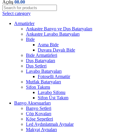
Açılış
08.00
Select category
Armatürler
Ankastre Banyo ve Duş Bataryaları
Ankastre Lavabo Bataryaları
Bide
Asma Bide
Duvara Dayalı Bide
Bide Armatürleri
Duş Bataryaları
Duş Setleri
Lavabo Bataryaları
Fotoselli Armatür
Mutfak Bataryaları
Sifon Takımı
Lavabo Sifonu
Sifon Üst Takım
Banyo Aksesuarları
Banyo Setleri
Çöp Kovaları
Köşe Sepetleri
Led Aydınlatmalı Aynalar
Makyaj Aynaları