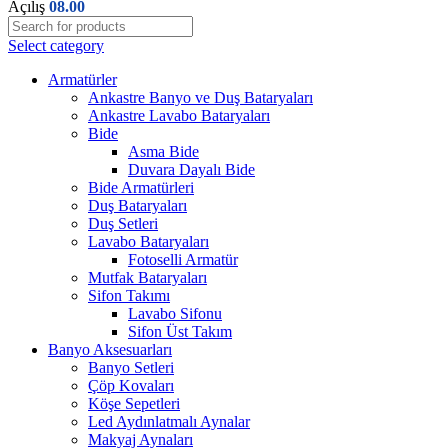
Açılış
08.00
Select category
Armatürler
Ankastre Banyo ve Duş Bataryaları
Ankastre Lavabo Bataryaları
Bide
Asma Bide
Duvara Dayalı Bide
Bide Armatürleri
Duş Bataryaları
Duş Setleri
Lavabo Bataryaları
Fotoselli Armatür
Mutfak Bataryaları
Sifon Takımı
Lavabo Sifonu
Sifon Üst Takım
Banyo Aksesuarları
Banyo Setleri
Çöp Kovaları
Köşe Sepetleri
Led Aydınlatmalı Aynalar
Makyaj Aynaları