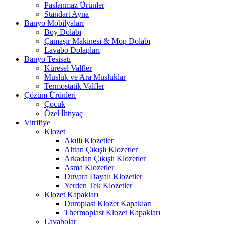
Paslanmaz Ürünler
Standart Ayna
Banyo Mobilyaları
Boy Dolabı
Çamaşır Makinesi & Mop Dolabı
Lavabo Dolapları
Banyo Tesisatı
Küresel Valfler
Musluk ve Ara Musluklar
Termostatik Valfler
Çözüm Ürünleri
Çocuk
Özel İhtiyaç
Vitrifiye
Klozet
Akıllı Klozetler
Alttan Çıkışlı Klozetler
Arkadan Çıkışlı Klozetler
Asma Klozetler
Duvara Dayalı Klozetler
Yerden Tek Klozetler
Klozet Kapakları
Duroplast Klozet Kapakları
Thermoplast Klozet Kapakları
Lavabolar