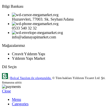
Bilgi Bankası
Huzurevleri, 77003. Sk. Seyhan/Adana
0533 540 32 32
info@adanayapimarket.com
Mağazalarımız
Creavit Yıldırım Yapı
Yıldırım Yapı Market
Dil Seçin
|
Bolcal Yazılım ile oluşturuldu.
© Tüm hakları Yıldırım Ticaret Ltd. Şti.
firmasına aittir.
Close
Menu
Categories