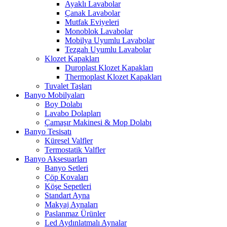
Ayaklı Lavabolar
Çanak Lavabolar
Mutfak Eviyeleri
Monoblok Lavabolar
Mobilya Uyumlu Lavabolar
Tezgah Uyumlu Lavabolar
Klozet Kapakları
Duroplast Klozet Kapakları
Thermoplast Klozet Kapakları
Tuvalet Taşları
Banyo Mobilyaları
Boy Dolabı
Lavabo Dolapları
Çamaşır Makinesi & Mop Dolabı
Banyo Tesisatı
Küresel Valfler
Termostatik Valfler
Banyo Aksesuarları
Banyo Setleri
Çöp Kovaları
Köşe Sepetleri
Standart Ayna
Makyaj Aynaları
Paslanmaz Ürünler
Led Aydınlatmalı Aynalar