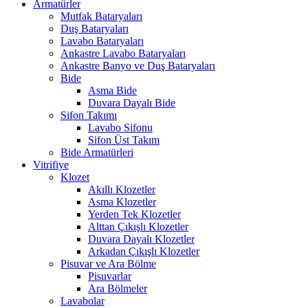
Armatürler
Mutfak Bataryaları
Duş Bataryaları
Lavabo Bataryaları
Ankastre Lavabo Bataryaları
Ankastre Banyo ve Duş Bataryaları
Bide
Asma Bide
Duvara Dayalı Bide
Sifon Takımı
Lavabo Sifonu
Sifon Üst Takım
Bide Armatürleri
Vitrifiye
Klozet
Akıllı Klozetler
Asma Klozetler
Yerden Tek Klozetler
Alttan Çıkışlı Klozetler
Duvara Dayalı Klozetler
Arkadan Çıkışlı Klozetler
Pisuvar ve Ara Bölme
Pisuvarlar
Ara Bölmeler
Lavabolar