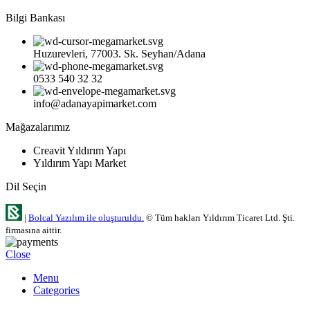
Bilgi Bankası
Huzurevleri, 77003. Sk. Seyhan/Adana
0533 540 32 32
info@adanayapimarket.com
Mağazalarımız
Creavit Yıldırım Yapı
Yıldırım Yapı Market
Dil Seçin
|
Bolcal Yazılım ile oluşturuldu.
© Tüm hakları Yıldırım Ticaret Ltd. Şti.
firmasına aittir.
Close
Menu
Categories