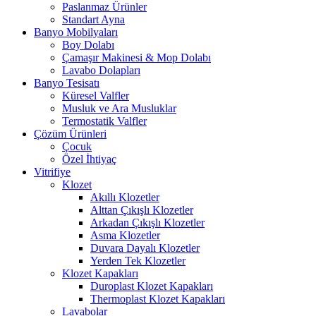
Paslanmaz Ürünler
Standart Ayna
Banyo Mobilyaları
Boy Dolabı
Çamaşır Makinesi & Mop Dolabı
Lavabo Dolapları
Banyo Tesisatı
Küresel Valfler
Musluk ve Ara Musluklar
Termostatik Valfler
Çözüm Ürünleri
Çocuk
Özel İhtiyaç
Vitrifiye
Klozet
Akıllı Klozetler
Alttan Çıkışlı Klozetler
Arkadan Çıkışlı Klozetler
Asma Klozetler
Duvara Dayalı Klozetler
Yerden Tek Klozetler
Klozet Kapakları
Duroplast Klozet Kapakları
Thermoplast Klozet Kapakları
Lavabolar