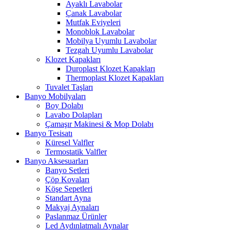
Ayaklı Lavabolar
Çanak Lavabolar
Mutfak Eviyeleri
Monoblok Lavabolar
Mobilya Uyumlu Lavabolar
Tezgah Uyumlu Lavabolar
Klozet Kapakları
Duroplast Klozet Kapakları
Thermoplast Klozet Kapakları
Tuvalet Taşları
Banyo Mobilyaları
Boy Dolabı
Lavabo Dolapları
Çamaşır Makinesi & Mop Dolabı
Banyo Tesisatı
Küresel Valfler
Termostatik Valfler
Banyo Aksesuarları
Banyo Setleri
Çöp Kovaları
Köşe Sepetleri
Standart Ayna
Makyaj Aynaları
Paslanmaz Ürünler
Led Aydınlatmalı Aynalar