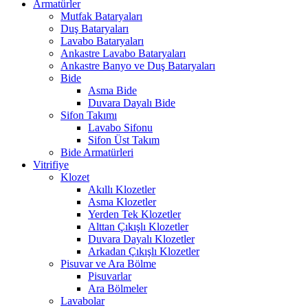
Armatürler
Mutfak Bataryaları
Duş Bataryaları
Lavabo Bataryaları
Ankastre Lavabo Bataryaları
Ankastre Banyo ve Duş Bataryaları
Bide
Asma Bide
Duvara Dayalı Bide
Sifon Takımı
Lavabo Sifonu
Sifon Üst Takım
Bide Armatürleri
Vitrifiye
Klozet
Akıllı Klozetler
Asma Klozetler
Yerden Tek Klozetler
Alttan Çıkışlı Klozetler
Duvara Dayalı Klozetler
Arkadan Çıkışlı Klozetler
Pisuvar ve Ara Bölme
Pisuvarlar
Ara Bölmeler
Lavabolar