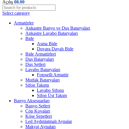
Açılış
08.00
Select category
Armatürler
Ankastre Banyo ve Duş Bataryaları
Ankastre Lavabo Bataryaları
Bide
Asma Bide
Duvara Dayalı Bide
Bide Armatürleri
Duş Bataryaları
Duş Setleri
Lavabo Bataryaları
Fotoselli Armatür
Mutfak Bataryaları
Sifon Takımı
Lavabo Sifonu
Sifon Üst Takım
Banyo Aksesuarları
Banyo Setleri
Çöp Kovaları
Köşe Sepetleri
Led Aydınlatmalı Aynalar
Makyaj Aynaları