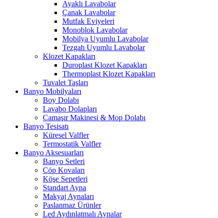
Ayaklı Lavabolar
Çanak Lavabolar
Mutfak Eviyeleri
Monoblok Lavabolar
Mobilya Uyumlu Lavabolar
Tezgah Uyumlu Lavabolar
Klozet Kapakları
Duroplast Klozet Kapakları
Thermoplast Klozet Kapakları
Tuvalet Taşları
Banyo Mobilyaları
Boy Dolabı
Lavabo Dolapları
Çamaşır Makinesi & Mop Dolabı
Banyo Tesisatı
Küresel Valfler
Termostatik Valfler
Banyo Aksesuarları
Banyo Setleri
Çöp Kovaları
Köşe Sepetleri
Standart Ayna
Makyaj Aynaları
Paslanmaz Ürünler
Led Aydınlatmalı Aynalar