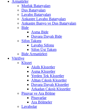
Armatürler
Mutfak Bataryaları
Duş Bataryaları
Lavabo Bataryaları
Ankastre Lavabo Bataryaları
Ankastre Banyo ve Duş Bataryaları
Bide
Asma Bide
Duvara Dayalı Bide
Sifon Takımı
Lavabo Sifonu
Sifon Üst Takım
Bide Armatürleri
Vitrifiye
Klozet
Akıllı Klozetler
Asma Klozetler
Yerden Tek Klozetler
Alttan Çıkışlı Klozetler
Duvara Dayalı Klozetler
Arkadan Çıkışlı Klozetler
Pisuvar ve Ara Bölme
Pisuvarlar
Ara Bölmeler
Lavabolar