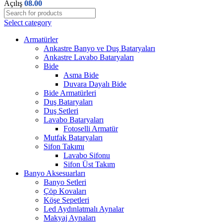
Açılış
08.00
Select category
Armatürler
Ankastre Banyo ve Duş Bataryaları
Ankastre Lavabo Bataryaları
Bide
Asma Bide
Duvara Dayalı Bide
Bide Armatürleri
Duş Bataryaları
Duş Setleri
Lavabo Bataryaları
Fotoselli Armatür
Mutfak Bataryaları
Sifon Takımı
Lavabo Sifonu
Sifon Üst Takım
Banyo Aksesuarları
Banyo Setleri
Çöp Kovaları
Köşe Sepetleri
Led Aydınlatmalı Aynalar
Makyaj Aynaları