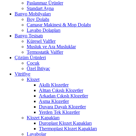
Paslanmaz Ürünler
Standart Ayna
Banyo Mobilyaları
Boy Dolabı
Çamaşır Makinesi & Mop Dolabı
Lavabo Dolapları
Banyo Tesisatı
Küresel Valfler
Musluk ve Ara Musluklar
Termostatik Valfler
Çözüm Ürünleri
Çocuk
Özel İhtiyaç
Vitrifiye
Klozet
Akıllı Klozetler
Alttan Çıkışlı Klozetler
Arkadan Çıkışlı Klozetler
Asma Klozetler
Duvara Dayalı Klozetler
Yerden Tek Klozetler
Klozet Kapakları
Duroplast Klozet Kapakları
Thermoplast Klozet Kapakları
Lavabolar