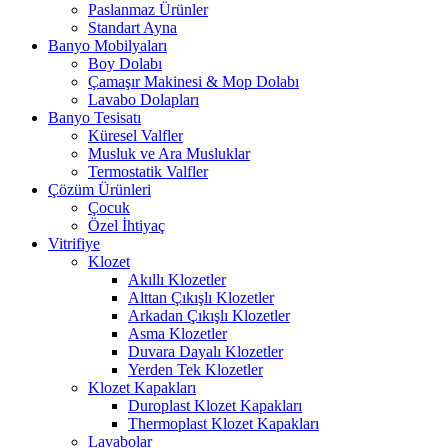
Paslanmaz Ürünler
Standart Ayna
Banyo Mobilyaları
Boy Dolabı
Çamaşır Makinesi & Mop Dolabı
Lavabo Dolapları
Banyo Tesisatı
Küresel Valfler
Musluk ve Ara Musluklar
Termostatik Valfler
Çözüm Ürünleri
Çocuk
Özel İhtiyaç
Vitrifiye
Klozet
Akıllı Klozetler
Alttan Çıkışlı Klozetler
Arkadan Çıkışlı Klozetler
Asma Klozetler
Duvara Dayalı Klozetler
Yerden Tek Klozetler
Klozet Kapakları
Duroplast Klozet Kapakları
Thermoplast Klozet Kapakları
Lavabolar