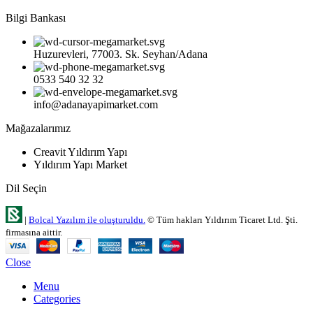
Bilgi Bankası
Huzurevleri, 77003. Sk. Seyhan/Adana
0533 540 32 32
info@adanayapimarket.com
Mağazalarımız
Creavit Yıldırım Yapı
Yıldırım Yapı Market
Dil Seçin
|
Bolcal Yazılım ile oluşturuldu.
© Tüm hakları Yıldırım Ticaret Ltd. Şti.
firmasına aittir.
Close
Menu
Categories