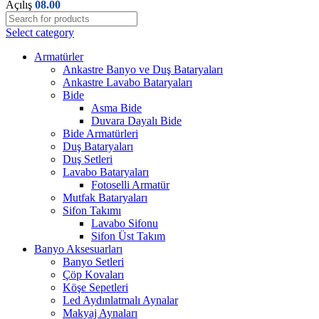
Açılış
08.00
Select category
Armatürler
Ankastre Banyo ve Duş Bataryaları
Ankastre Lavabo Bataryaları
Bide
Asma Bide
Duvara Dayalı Bide
Bide Armatürleri
Duş Bataryaları
Duş Setleri
Lavabo Bataryaları
Fotoselli Armatür
Mutfak Bataryaları
Sifon Takımı
Lavabo Sifonu
Sifon Üst Takım
Banyo Aksesuarları
Banyo Setleri
Çöp Kovaları
Köşe Sepetleri
Led Aydınlatmalı Aynalar
Makyaj Aynaları