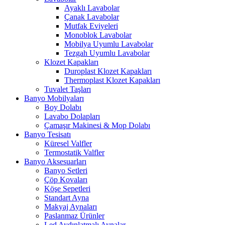
Ayaklı Lavabolar
Çanak Lavabolar
Mutfak Eviyeleri
Monoblok Lavabolar
Mobilya Uyumlu Lavabolar
Tezgah Uyumlu Lavabolar
Klozet Kapakları
Duroplast Klozet Kapakları
Thermoplast Klozet Kapakları
Tuvalet Taşları
Banyo Mobilyaları
Boy Dolabı
Lavabo Dolapları
Çamaşır Makinesi & Mop Dolabı
Banyo Tesisatı
Küresel Valfler
Termostatik Valfler
Banyo Aksesuarları
Banyo Setleri
Çöp Kovaları
Köşe Sepetleri
Standart Ayna
Makyaj Aynaları
Paslanmaz Ürünler
Led Aydınlatmalı Aynalar