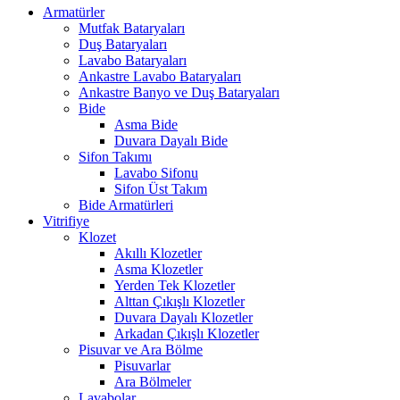
Armatürler
Mutfak Bataryaları
Duş Bataryaları
Lavabo Bataryaları
Ankastre Lavabo Bataryaları
Ankastre Banyo ve Duş Bataryaları
Bide
Asma Bide
Duvara Dayalı Bide
Sifon Takımı
Lavabo Sifonu
Sifon Üst Takım
Bide Armatürleri
Vitrifiye
Klozet
Akıllı Klozetler
Asma Klozetler
Yerden Tek Klozetler
Alttan Çıkışlı Klozetler
Duvara Dayalı Klozetler
Arkadan Çıkışlı Klozetler
Pisuvar ve Ara Bölme
Pisuvarlar
Ara Bölmeler
Lavabolar