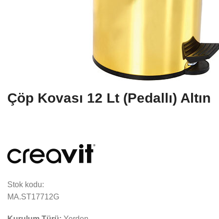
Çöp Kovası 12 Lt (Pedallı) Altın
Stok kodu:
MA.ST17712G
Kurulum Türü:
Yerden