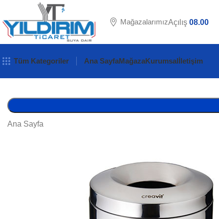
Mağazalarımız
Açılış
08.00
Tüm Kategoriler
Ana Sayfa
Mağaza
Kurumsal
İletişim
Ana Sayfa