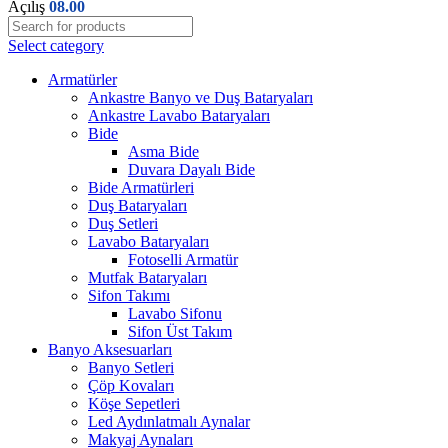
Açılış
08.00
Select category
Armatürler
Ankastre Banyo ve Duş Bataryaları
Ankastre Lavabo Bataryaları
Bide
Asma Bide
Duvara Dayalı Bide
Bide Armatürleri
Duş Bataryaları
Duş Setleri
Lavabo Bataryaları
Fotoselli Armatür
Mutfak Bataryaları
Sifon Takımı
Lavabo Sifonu
Sifon Üst Takım
Banyo Aksesuarları
Banyo Setleri
Çöp Kovaları
Köşe Sepetleri
Led Aydınlatmalı Aynalar
Makyaj Aynaları