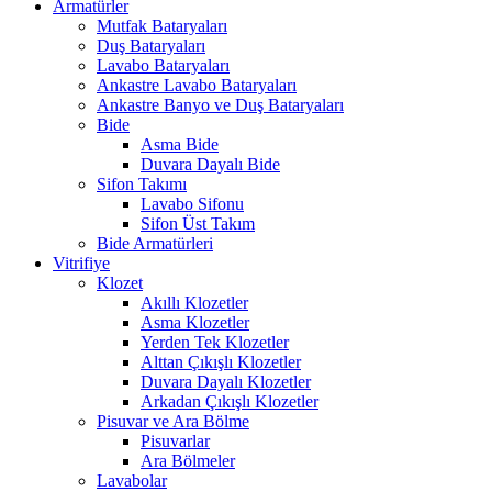
Armatürler
Mutfak Bataryaları
Duş Bataryaları
Lavabo Bataryaları
Ankastre Lavabo Bataryaları
Ankastre Banyo ve Duş Bataryaları
Bide
Asma Bide
Duvara Dayalı Bide
Sifon Takımı
Lavabo Sifonu
Sifon Üst Takım
Bide Armatürleri
Vitrifiye
Klozet
Akıllı Klozetler
Asma Klozetler
Yerden Tek Klozetler
Alttan Çıkışlı Klozetler
Duvara Dayalı Klozetler
Arkadan Çıkışlı Klozetler
Pisuvar ve Ara Bölme
Pisuvarlar
Ara Bölmeler
Lavabolar