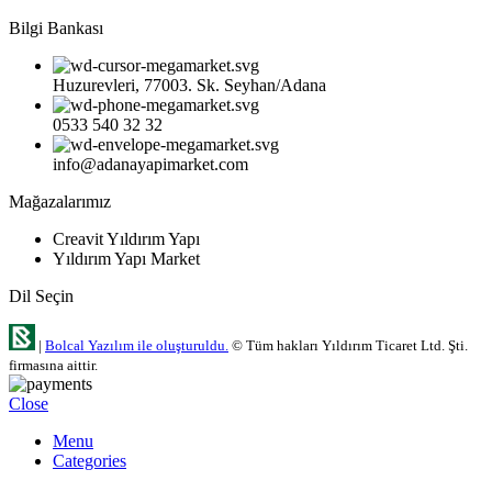
Bilgi Bankası
Huzurevleri, 77003. Sk. Seyhan/Adana
0533 540 32 32
info@adanayapimarket.com
Mağazalarımız
Creavit Yıldırım Yapı
Yıldırım Yapı Market
Dil Seçin
|
Bolcal Yazılım ile oluşturuldu.
© Tüm hakları Yıldırım Ticaret Ltd. Şti.
firmasına aittir.
Close
Menu
Categories