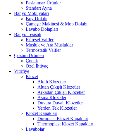
Paslanmaz Ürünler
Standart Ayna
Banyo Mobilyaları
Boy Dolabı
Çamaşır Makinesi & Mop Dolabı
Lavabo Dolapları
Banyo Tesisatı
Küresel Valfler
Musluk ve Ara Musluklar
Termostatik Valfler
Çözüm Ürünleri
Çocuk
Özel İhtiyaç
Vitrifiye
Klozet
Akıllı Klozetler
Alttan Çıkışlı Klozetler
Arkadan Çıkışlı Klozetler
Asma Klozetler
Duvara Dayalı Klozetler
Yerden Tek Klozetler
Klozet Kapakları
Duroplast Klozet Kapakları
Thermoplast Klozet Kapakları
Lavabolar