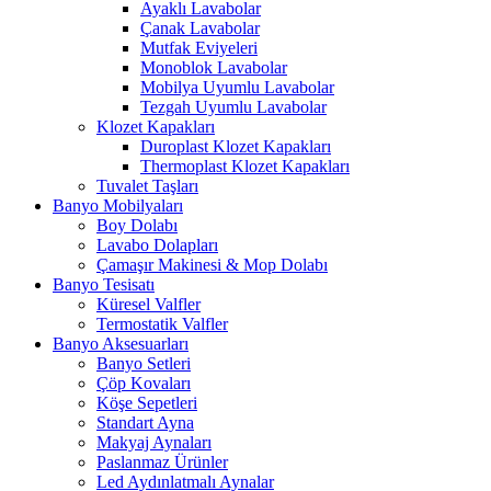
Ayaklı Lavabolar
Çanak Lavabolar
Mutfak Eviyeleri
Monoblok Lavabolar
Mobilya Uyumlu Lavabolar
Tezgah Uyumlu Lavabolar
Klozet Kapakları
Duroplast Klozet Kapakları
Thermoplast Klozet Kapakları
Tuvalet Taşları
Banyo Mobilyaları
Boy Dolabı
Lavabo Dolapları
Çamaşır Makinesi & Mop Dolabı
Banyo Tesisatı
Küresel Valfler
Termostatik Valfler
Banyo Aksesuarları
Banyo Setleri
Çöp Kovaları
Köşe Sepetleri
Standart Ayna
Makyaj Aynaları
Paslanmaz Ürünler
Led Aydınlatmalı Aynalar