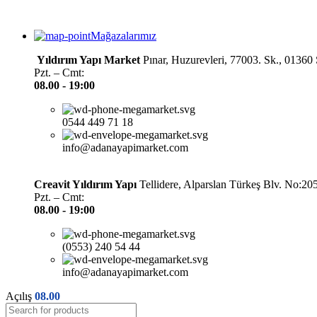
Mağazalarımız
Yıldırım Yapı Market
Pınar, Huzurevleri, 77003. Sk., 0136
Pzt. – Cmt:
08.00 -
19:00
0544 449 71 18
info@adanayapimarket.com
Creavit Yıldırım Yapı
Tellidere, Alparslan Türkeş Blv. No:2
Pzt. – Cmt:
08.00 -
19:00
(0553) 240 54 44
info@adanayapimarket.com
Açılış
08.00