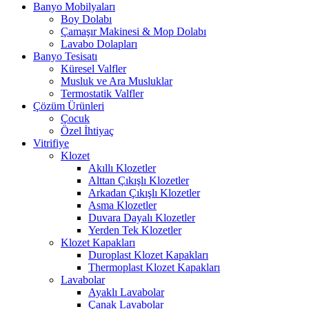
Banyo Mobilyaları
Boy Dolabı
Çamaşır Makinesi & Mop Dolabı
Lavabo Dolapları
Banyo Tesisatı
Küresel Valfler
Musluk ve Ara Musluklar
Termostatik Valfler
Çözüm Ürünleri
Çocuk
Özel İhtiyaç
Vitrifiye
Klozet
Akıllı Klozetler
Alttan Çıkışlı Klozetler
Arkadan Çıkışlı Klozetler
Asma Klozetler
Duvara Dayalı Klozetler
Yerden Tek Klozetler
Klozet Kapakları
Duroplast Klozet Kapakları
Thermoplast Klozet Kapakları
Lavabolar
Ayaklı Lavabolar
Çanak Lavabolar