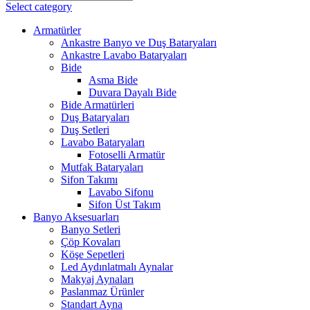
Select category
Armatürler
Ankastre Banyo ve Duş Bataryaları
Ankastre Lavabo Bataryaları
Bide
Asma Bide
Duvara Dayalı Bide
Bide Armatürleri
Duş Bataryaları
Duş Setleri
Lavabo Bataryaları
Fotoselli Armatür
Mutfak Bataryaları
Sifon Takımı
Lavabo Sifonu
Sifon Üst Takım
Banyo Aksesuarları
Banyo Setleri
Çöp Kovaları
Köşe Sepetleri
Led Aydınlatmalı Aynalar
Makyaj Aynaları
Paslanmaz Ürünler
Standart Ayna