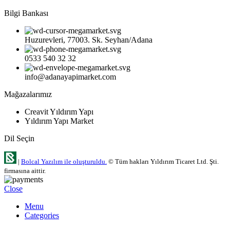
Bilgi Bankası
Huzurevleri, 77003. Sk. Seyhan/Adana
0533 540 32 32
info@adanayapimarket.com
Mağazalarımız
Creavit Yıldırım Yapı
Yıldırım Yapı Market
Dil Seçin
|
Bolcal Yazılım ile oluşturuldu.
© Tüm hakları Yıldırım Ticaret Ltd. Şti.
firmasına aittir.
Close
Menu
Categories