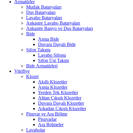
Armatürler
Mutfak Bataryaları
Duş Bataryaları
Lavabo Bataryaları
Ankastre Lavabo Bataryaları
Ankastre Banyo ve Duş Bataryaları
Bide
Asma Bide
Duvara Dayalı Bide
Sifon Takımı
Lavabo Sifonu
Sifon Üst Takım
Bide Armatürleri
Vitrifiye
Klozet
Akıllı Klozetler
Asma Klozetler
Yerden Tek Klozetler
Alttan Çıkışlı Klozetler
Duvara Dayalı Klozetler
Arkadan Çıkışlı Klozetler
Pisuvar ve Ara Bölme
Pisuvarlar
Ara Bölmeler
Lavabolar