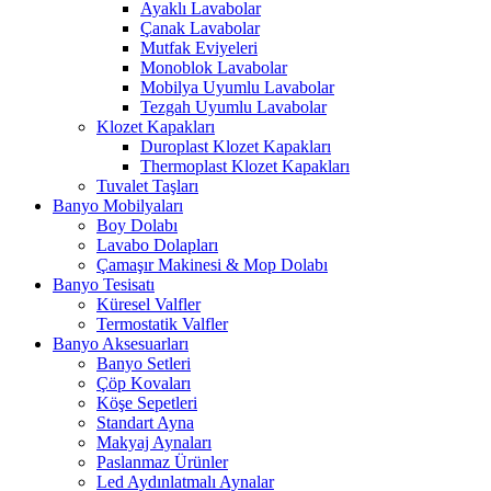
Ayaklı Lavabolar
Çanak Lavabolar
Mutfak Eviyeleri
Monoblok Lavabolar
Mobilya Uyumlu Lavabolar
Tezgah Uyumlu Lavabolar
Klozet Kapakları
Duroplast Klozet Kapakları
Thermoplast Klozet Kapakları
Tuvalet Taşları
Banyo Mobilyaları
Boy Dolabı
Lavabo Dolapları
Çamaşır Makinesi & Mop Dolabı
Banyo Tesisatı
Küresel Valfler
Termostatik Valfler
Banyo Aksesuarları
Banyo Setleri
Çöp Kovaları
Köşe Sepetleri
Standart Ayna
Makyaj Aynaları
Paslanmaz Ürünler
Led Aydınlatmalı Aynalar