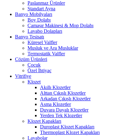
Paslanmaz Ürünler
Standart Ayna
Banyo Mobilyaları
Boy Dolabı
Çamaşır Makinesi & Mop Dolabı
Lavabo Dolapları
Banyo Tesisatı
Küresel Valfler
Musluk ve Ara Musluklar
Termostatik Valfler
Çözüm Ürünleri
Çocuk
Özel İhtiyaç
Vitrifiye
Klozet
Akıllı Klozetler
Alttan Çıkışlı Klozetler
Arkadan Çıkışlı Klozetler
Asma Klozetler
Duvara Dayalı Klozetler
Yerden Tek Klozetler
Klozet Kapakları
Duroplast Klozet Kapakları
Thermoplast Klozet Kapakları
Lavabolar