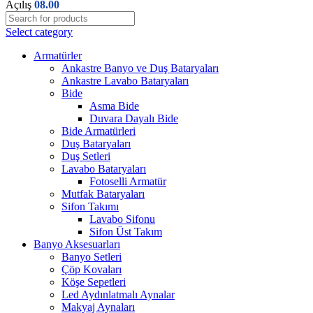
Açılış
08.00
Select category
Armatürler
Ankastre Banyo ve Duş Bataryaları
Ankastre Lavabo Bataryaları
Bide
Asma Bide
Duvara Dayalı Bide
Bide Armatürleri
Duş Bataryaları
Duş Setleri
Lavabo Bataryaları
Fotoselli Armatür
Mutfak Bataryaları
Sifon Takımı
Lavabo Sifonu
Sifon Üst Takım
Banyo Aksesuarları
Banyo Setleri
Çöp Kovaları
Köşe Sepetleri
Led Aydınlatmalı Aynalar
Makyaj Aynaları