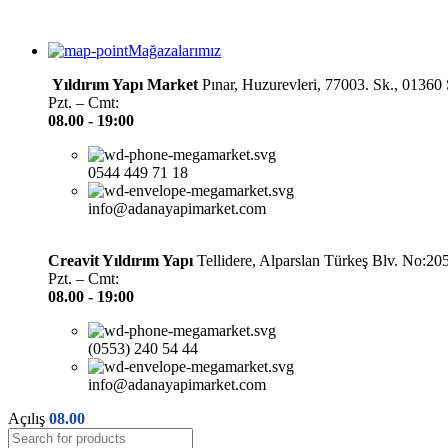
Mağazalarımız
Yıldırım Yapı Market
Pınar, Huzurevleri, 77003. Sk., 0136
Pzt. – Cmt:
08.00 -
19:00
0544 449 71 18
info@adanayapimarket.com
Creavit Yıldırım Yapı
Tellidere, Alparslan Türkeş Blv. No:2
Pzt. – Cmt:
08.00 -
19:00
(0553) 240 54 44
info@adanayapimarket.com
Açılış
08.00