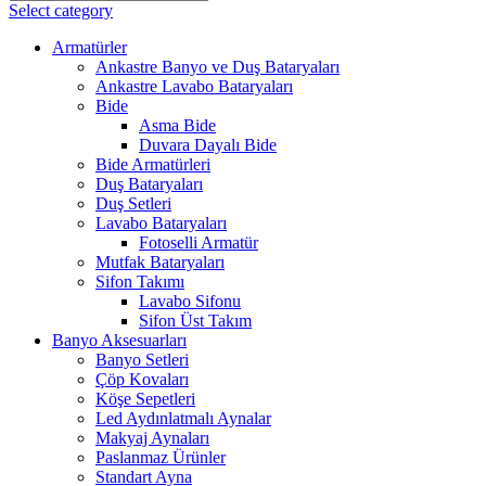
Select category
Armatürler
Ankastre Banyo ve Duş Bataryaları
Ankastre Lavabo Bataryaları
Bide
Asma Bide
Duvara Dayalı Bide
Bide Armatürleri
Duş Bataryaları
Duş Setleri
Lavabo Bataryaları
Fotoselli Armatür
Mutfak Bataryaları
Sifon Takımı
Lavabo Sifonu
Sifon Üst Takım
Banyo Aksesuarları
Banyo Setleri
Çöp Kovaları
Köşe Sepetleri
Led Aydınlatmalı Aynalar
Makyaj Aynaları
Paslanmaz Ürünler
Standart Ayna