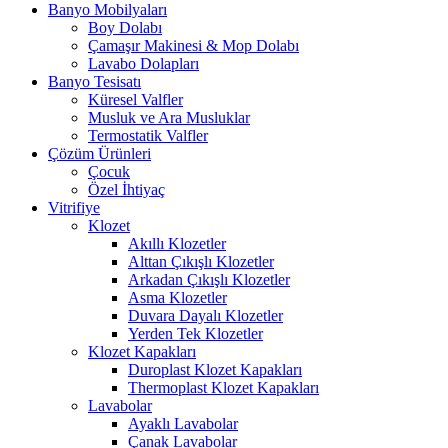
Banyo Mobilyaları
Boy Dolabı
Çamaşır Makinesi & Mop Dolabı
Lavabo Dolapları
Banyo Tesisatı
Küresel Valfler
Musluk ve Ara Musluklar
Termostatik Valfler
Çözüm Ürünleri
Çocuk
Özel İhtiyaç
Vitrifiye
Klozet
Akıllı Klozetler
Alttan Çıkışlı Klozetler
Arkadan Çıkışlı Klozetler
Asma Klozetler
Duvara Dayalı Klozetler
Yerden Tek Klozetler
Klozet Kapakları
Duroplast Klozet Kapakları
Thermoplast Klozet Kapakları
Lavabolar
Ayaklı Lavabolar
Çanak Lavabolar