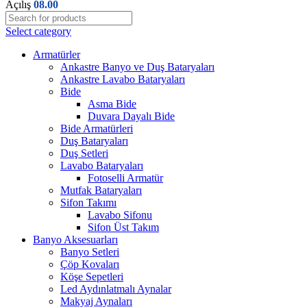
Açılış
08.00
Select category
Armatürler
Ankastre Banyo ve Duş Bataryaları
Ankastre Lavabo Bataryaları
Bide
Asma Bide
Duvara Dayalı Bide
Bide Armatürleri
Duş Bataryaları
Duş Setleri
Lavabo Bataryaları
Fotoselli Armatür
Mutfak Bataryaları
Sifon Takımı
Lavabo Sifonu
Sifon Üst Takım
Banyo Aksesuarları
Banyo Setleri
Çöp Kovaları
Köşe Sepetleri
Led Aydınlatmalı Aynalar
Makyaj Aynaları