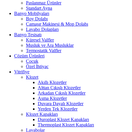
Paslanmaz Ürünler
Standart Ayna
Banyo Mobilyaları
Boy Dolabı
Çamaşır Makinesi & Mop Dolabı
Lavabo Dolapları
Banyo Tesisatı
Küresel Valfler
Musluk ve Ara Musluklar
Termostatik Valfler
Çözüm Ürünleri
Çocuk
Özel İhtiyaç
Vitrifiye
Klozet
Akıllı Klozetler
Alttan Çıkışlı Klozetler
Arkadan Çıkışlı Klozetler
Asma Klozetler
Duvara Dayalı Klozetler
Yerden Tek Klozetler
Klozet Kapakları
Duroplast Klozet Kapakları
Thermoplast Klozet Kapakları
Lavabolar