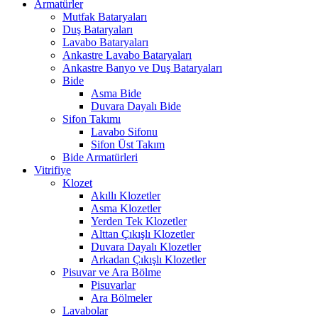
Armatürler
Mutfak Bataryaları
Duş Bataryaları
Lavabo Bataryaları
Ankastre Lavabo Bataryaları
Ankastre Banyo ve Duş Bataryaları
Bide
Asma Bide
Duvara Dayalı Bide
Sifon Takımı
Lavabo Sifonu
Sifon Üst Takım
Bide Armatürleri
Vitrifiye
Klozet
Akıllı Klozetler
Asma Klozetler
Yerden Tek Klozetler
Alttan Çıkışlı Klozetler
Duvara Dayalı Klozetler
Arkadan Çıkışlı Klozetler
Pisuvar ve Ara Bölme
Pisuvarlar
Ara Bölmeler
Lavabolar