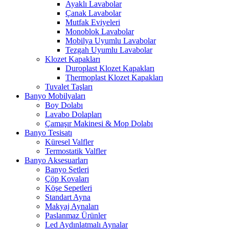
Ayaklı Lavabolar
Çanak Lavabolar
Mutfak Eviyeleri
Monoblok Lavabolar
Mobilya Uyumlu Lavabolar
Tezgah Uyumlu Lavabolar
Klozet Kapakları
Duroplast Klozet Kapakları
Thermoplast Klozet Kapakları
Tuvalet Taşları
Banyo Mobilyaları
Boy Dolabı
Lavabo Dolapları
Çamaşır Makinesi & Mop Dolabı
Banyo Tesisatı
Küresel Valfler
Termostatik Valfler
Banyo Aksesuarları
Banyo Setleri
Çöp Kovaları
Köşe Sepetleri
Standart Ayna
Makyaj Aynaları
Paslanmaz Ürünler
Led Aydınlatmalı Aynalar