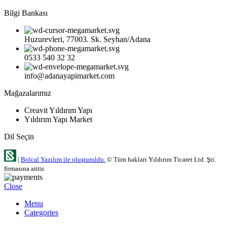
Bilgi Bankası
Huzurevleri, 77003. Sk. Seyhan/Adana
0533 540 32 32
info@adanayapimarket.com
Mağazalarımız
Creavit Yıldırım Yapı
Yıldırım Yapı Market
Dil Seçin
|
Bolcal Yazılım ile oluşturuldu.
© Tüm hakları Yıldırım Ticaret Ltd. Şti.
firmasına aittir.
Close
Menu
Categories