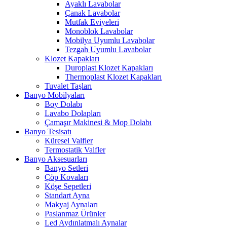
Ayaklı Lavabolar
Çanak Lavabolar
Mutfak Eviyeleri
Monoblok Lavabolar
Mobilya Uyumlu Lavabolar
Tezgah Uyumlu Lavabolar
Klozet Kapakları
Duroplast Klozet Kapakları
Thermoplast Klozet Kapakları
Tuvalet Taşları
Banyo Mobilyaları
Boy Dolabı
Lavabo Dolapları
Çamaşır Makinesi & Mop Dolabı
Banyo Tesisatı
Küresel Valfler
Termostatik Valfler
Banyo Aksesuarları
Banyo Setleri
Çöp Kovaları
Köşe Sepetleri
Standart Ayna
Makyaj Aynaları
Paslanmaz Ürünler
Led Aydınlatmalı Aynalar