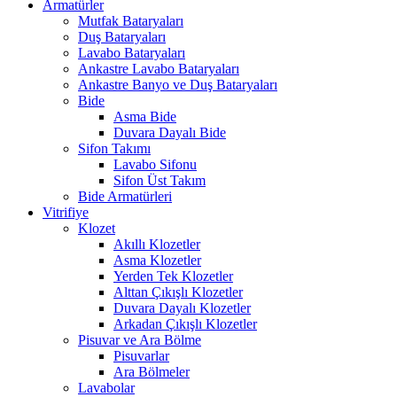
Armatürler
Mutfak Bataryaları
Duş Bataryaları
Lavabo Bataryaları
Ankastre Lavabo Bataryaları
Ankastre Banyo ve Duş Bataryaları
Bide
Asma Bide
Duvara Dayalı Bide
Sifon Takımı
Lavabo Sifonu
Sifon Üst Takım
Bide Armatürleri
Vitrifiye
Klozet
Akıllı Klozetler
Asma Klozetler
Yerden Tek Klozetler
Alttan Çıkışlı Klozetler
Duvara Dayalı Klozetler
Arkadan Çıkışlı Klozetler
Pisuvar ve Ara Bölme
Pisuvarlar
Ara Bölmeler
Lavabolar