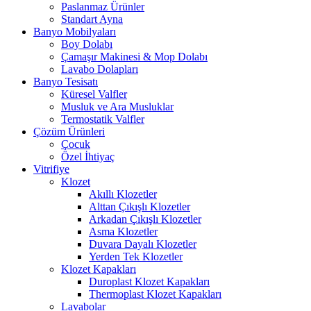
Paslanmaz Ürünler
Standart Ayna
Banyo Mobilyaları
Boy Dolabı
Çamaşır Makinesi & Mop Dolabı
Lavabo Dolapları
Banyo Tesisatı
Küresel Valfler
Musluk ve Ara Musluklar
Termostatik Valfler
Çözüm Ürünleri
Çocuk
Özel İhtiyaç
Vitrifiye
Klozet
Akıllı Klozetler
Alttan Çıkışlı Klozetler
Arkadan Çıkışlı Klozetler
Asma Klozetler
Duvara Dayalı Klozetler
Yerden Tek Klozetler
Klozet Kapakları
Duroplast Klozet Kapakları
Thermoplast Klozet Kapakları
Lavabolar