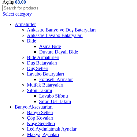
Açılış
08.00
Select category
Armatürler
Ankastre Banyo ve Duş Bataryaları
Ankastre Lavabo Bataryaları
Bide
Asma Bide
Duvara Dayalı Bide
Bide Armatürleri
Duş Bataryaları
Duş Setleri
Lavabo Bataryaları
Fotoselli Armatür
Mutfak Bataryaları
Sifon Takımı
Lavabo Sifonu
Sifon Üst Takım
Banyo Aksesuarları
Banyo Setleri
Çöp Kovaları
Köşe Sepetleri
Led Aydınlatmalı Aynalar
Makyaj Aynaları