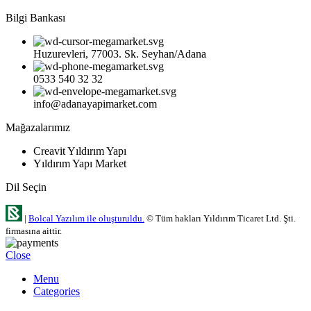
Bilgi Bankası
Huzurevleri, 77003. Sk. Seyhan/Adana
0533 540 32 32
info@adanayapimarket.com
Mağazalarımız
Creavit Yıldırım Yapı
Yıldırım Yapı Market
Dil Seçin
|
Bolcal Yazılım ile oluşturuldu.
© Tüm hakları Yıldırım Ticaret Ltd. Şti.
firmasına aittir.
Close
Menu
Categories