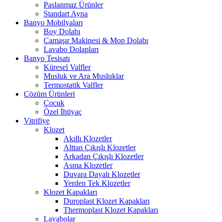
Paslanmaz Ürünler
Standart Ayna
Banyo Mobilyaları
Boy Dolabı
Çamaşır Makinesi & Mop Dolabı
Lavabo Dolapları
Banyo Tesisatı
Küresel Valfler
Musluk ve Ara Musluklar
Termostatik Valfler
Çözüm Ürünleri
Çocuk
Özel İhtiyaç
Vitrifiye
Klozet
Akıllı Klozetler
Alttan Çıkışlı Klozetler
Arkadan Çıkışlı Klozetler
Asma Klozetler
Duvara Dayalı Klozetler
Yerden Tek Klozetler
Klozet Kapakları
Duroplast Klozet Kapakları
Thermoplast Klozet Kapakları
Lavabolar