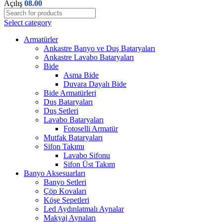
Açılış
08.00
Select category
Armatürler
Ankastre Banyo ve Duş Bataryaları
Ankastre Lavabo Bataryaları
Bide
Asma Bide
Duvara Dayalı Bide
Bide Armatürleri
Duş Bataryaları
Duş Setleri
Lavabo Bataryaları
Fotoselli Armatür
Mutfak Bataryaları
Sifon Takımı
Lavabo Sifonu
Sifon Üst Takım
Banyo Aksesuarları
Banyo Setleri
Çöp Kovaları
Köşe Sepetleri
Led Aydınlatmalı Aynalar
Makyaj Aynaları