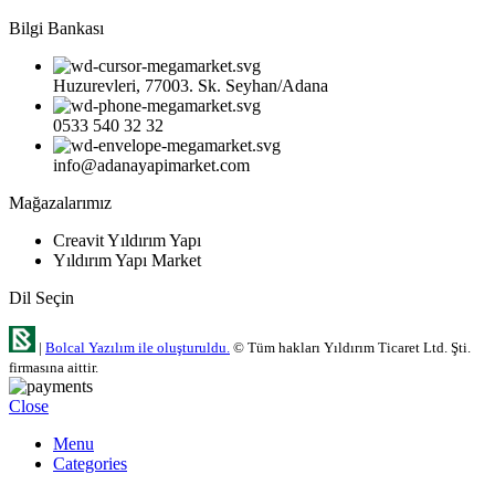
Bilgi Bankası
Huzurevleri, 77003. Sk. Seyhan/Adana
0533 540 32 32
info@adanayapimarket.com
Mağazalarımız
Creavit Yıldırım Yapı
Yıldırım Yapı Market
Dil Seçin
|
Bolcal Yazılım ile oluşturuldu.
© Tüm hakları Yıldırım Ticaret Ltd. Şti.
firmasına aittir.
Close
Menu
Categories