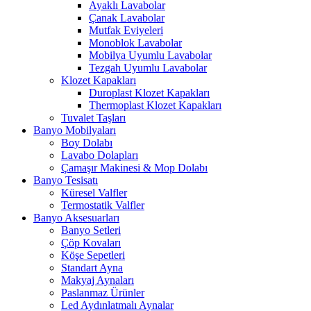
Ayaklı Lavabolar
Çanak Lavabolar
Mutfak Eviyeleri
Monoblok Lavabolar
Mobilya Uyumlu Lavabolar
Tezgah Uyumlu Lavabolar
Klozet Kapakları
Duroplast Klozet Kapakları
Thermoplast Klozet Kapakları
Tuvalet Taşları
Banyo Mobilyaları
Boy Dolabı
Lavabo Dolapları
Çamaşır Makinesi & Mop Dolabı
Banyo Tesisatı
Küresel Valfler
Termostatik Valfler
Banyo Aksesuarları
Banyo Setleri
Çöp Kovaları
Köşe Sepetleri
Standart Ayna
Makyaj Aynaları
Paslanmaz Ürünler
Led Aydınlatmalı Aynalar