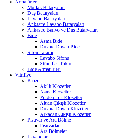
Armatürler
Mutfak Bataryaları
Duş Bataryaları
Lavabo Bataryaları
Ankastre Lavabo Bataryaları
Ankastre Banyo ve Duş Bataryaları
Bide
Asma Bide
Duvara Dayalı Bide
Sifon Takımı
Lavabo Sifonu
Sifon Üst Takım
Bide Armatürleri
Vitrifiye
Klozet
Akıllı Klozetler
Asma Klozetler
Yerden Tek Klozetler
Alttan Çıkışlı Klozetler
Duvara Dayalı Klozetler
Arkadan Çıkışlı Klozetler
Pisuvar ve Ara Bölme
Pisuvarlar
Ara Bölmeler
Lavabolar