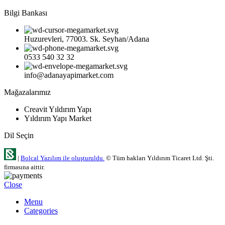
Bilgi Bankası
Huzurevleri, 77003. Sk. Seyhan/Adana
0533 540 32 32
info@adanayapimarket.com
Mağazalarımız
Creavit Yıldırım Yapı
Yıldırım Yapı Market
Dil Seçin
|
Bolcal Yazılım ile oluşturuldu.
© Tüm hakları Yıldırım Ticaret Ltd. Şti.
firmasına aittir.
Close
Menu
Categories