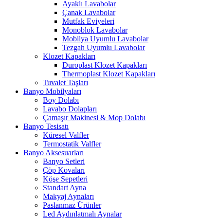
Ayaklı Lavabolar
Çanak Lavabolar
Mutfak Eviyeleri
Monoblok Lavabolar
Mobilya Uyumlu Lavabolar
Tezgah Uyumlu Lavabolar
Klozet Kapakları
Duroplast Klozet Kapakları
Thermoplast Klozet Kapakları
Tuvalet Taşları
Banyo Mobilyaları
Boy Dolabı
Lavabo Dolapları
Çamaşır Makinesi & Mop Dolabı
Banyo Tesisatı
Küresel Valfler
Termostatik Valfler
Banyo Aksesuarları
Banyo Setleri
Çöp Kovaları
Köşe Sepetleri
Standart Ayna
Makyaj Aynaları
Paslanmaz Ürünler
Led Aydınlatmalı Aynalar