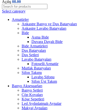
Açılış
08.00
Select category
Armatürler
Ankastre Banyo ve Duş Bataryaları
Ankastre Lavabo Bataryaları
Bide
Asma Bide
Duvara Dayalı Bide
Bide Armatürleri
Duş Bataryaları
Duş Setleri
Lavabo Bataryaları
Fotoselli Armatür
Mutfak Bataryaları
Sifon Takımı
Lavabo Sifonu
Sifon Üst Takım
Banyo Aksesuarları
Banyo Setleri
Çöp Kovaları
Köşe Sepetleri
Led Aydınlatmalı Aynalar
Makyaj Aynaları