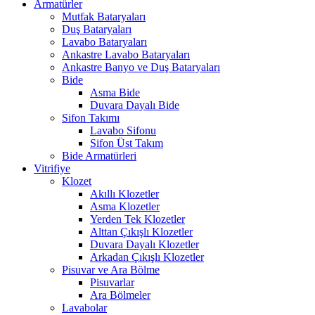
Armatürler
Mutfak Bataryaları
Duş Bataryaları
Lavabo Bataryaları
Ankastre Lavabo Bataryaları
Ankastre Banyo ve Duş Bataryaları
Bide
Asma Bide
Duvara Dayalı Bide
Sifon Takımı
Lavabo Sifonu
Sifon Üst Takım
Bide Armatürleri
Vitrifiye
Klozet
Akıllı Klozetler
Asma Klozetler
Yerden Tek Klozetler
Alttan Çıkışlı Klozetler
Duvara Dayalı Klozetler
Arkadan Çıkışlı Klozetler
Pisuvar ve Ara Bölme
Pisuvarlar
Ara Bölmeler
Lavabolar