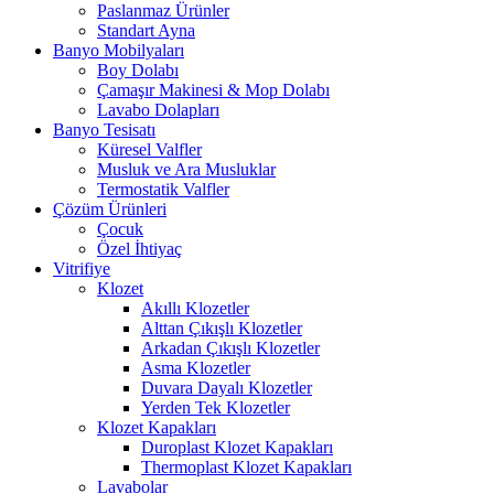
Paslanmaz Ürünler
Standart Ayna
Banyo Mobilyaları
Boy Dolabı
Çamaşır Makinesi & Mop Dolabı
Lavabo Dolapları
Banyo Tesisatı
Küresel Valfler
Musluk ve Ara Musluklar
Termostatik Valfler
Çözüm Ürünleri
Çocuk
Özel İhtiyaç
Vitrifiye
Klozet
Akıllı Klozetler
Alttan Çıkışlı Klozetler
Arkadan Çıkışlı Klozetler
Asma Klozetler
Duvara Dayalı Klozetler
Yerden Tek Klozetler
Klozet Kapakları
Duroplast Klozet Kapakları
Thermoplast Klozet Kapakları
Lavabolar