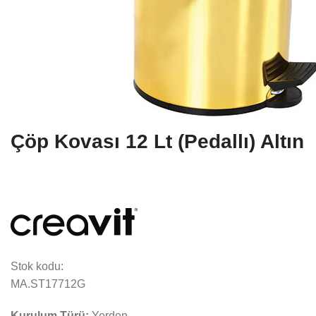
Çöp Kovası 12 Lt (Pedallı) Altın
Stok kodu:
MA.ST17712G
Kurulum Türü:
Yerden