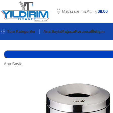
Mağazalarımız
Açılış
08.00
Tüm Kategoriler
Ana Sayfa
Mağaza
Kurumsal
İletişim
Ana Sayfa