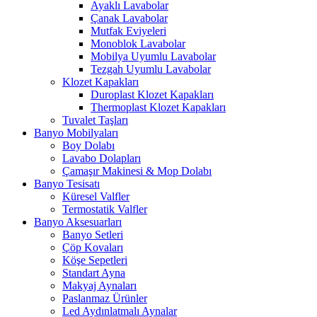
Ayaklı Lavabolar
Çanak Lavabolar
Mutfak Eviyeleri
Monoblok Lavabolar
Mobilya Uyumlu Lavabolar
Tezgah Uyumlu Lavabolar
Klozet Kapakları
Duroplast Klozet Kapakları
Thermoplast Klozet Kapakları
Tuvalet Taşları
Banyo Mobilyaları
Boy Dolabı
Lavabo Dolapları
Çamaşır Makinesi & Mop Dolabı
Banyo Tesisatı
Küresel Valfler
Termostatik Valfler
Banyo Aksesuarları
Banyo Setleri
Çöp Kovaları
Köşe Sepetleri
Standart Ayna
Makyaj Aynaları
Paslanmaz Ürünler
Led Aydınlatmalı Aynalar