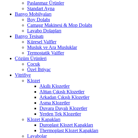
Paslanmaz Ürünler
Standart Ayna
Banyo Mobilyaları
Boy Dolabı
Çamaşır Makinesi & Mop Dolabı
Lavabo Dolapları
Banyo Tesisatı
Küresel Valfler
Musluk ve Ara Musluklar
Termostatik Valfler
Çözüm Ürünleri
Çocuk
Özel İhtiyaç
Vitrifiye
Klozet
Akıllı Klozetler
Alttan Çıkışlı Klozetler
Arkadan Çıkışlı Klozetler
Asma Klozetler
Duvara Dayalı Klozetler
Yerden Tek Klozetler
Klozet Kapakları
Duroplast Klozet Kapakları
Thermoplast Klozet Kapakları
Lavabolar