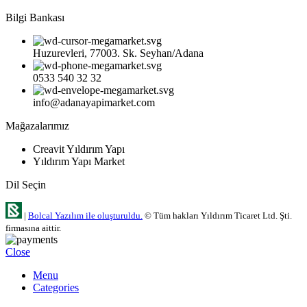
Bilgi Bankası
Huzurevleri, 77003. Sk. Seyhan/Adana
0533 540 32 32
info@adanayapimarket.com
Mağazalarımız
Creavit Yıldırım Yapı
Yıldırım Yapı Market
Dil Seçin
|
Bolcal Yazılım ile oluşturuldu.
© Tüm hakları Yıldırım Ticaret Ltd. Şti.
firmasına aittir.
Close
Menu
Categories