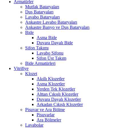
Armatürler
Mutfak Bataryaları
Duş Bataryaları
Lavabo Bataryaları
Ankastre Lavabo Bataryaları
Ankastre Banyo ve Duş Bataryaları
Bide
Asma Bide
Duvara Dayalı Bide
Sifon Takımı
Lavabo Sifonu
Sifon Üst Takım
Bide Armatürleri
Vitrifiye
Klozet
Akıllı Klozetler
Asma Klozetler
Yerden Tek Klozetler
Alttan Çıkışlı Klozetler
Duvara Dayalı Klozetler
Arkadan Çıkışlı Klozetler
Pisuvar ve Ara Bölme
Pisuvarlar
Ara Bölmeler
Lavabolar