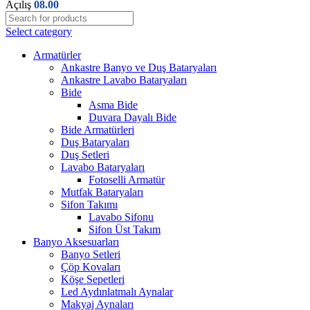
Açılış
08.00
Select category
Armatürler
Ankastre Banyo ve Duş Bataryaları
Ankastre Lavabo Bataryaları
Bide
Asma Bide
Duvara Dayalı Bide
Bide Armatürleri
Duş Bataryaları
Duş Setleri
Lavabo Bataryaları
Fotoselli Armatür
Mutfak Bataryaları
Sifon Takımı
Lavabo Sifonu
Sifon Üst Takım
Banyo Aksesuarları
Banyo Setleri
Çöp Kovaları
Köşe Sepetleri
Led Aydınlatmalı Aynalar
Makyaj Aynaları