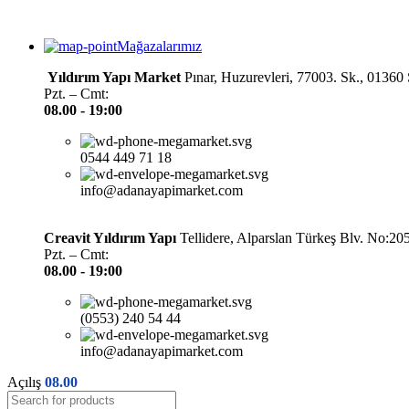
Mağazalarımız
Yıldırım Yapı Market
Pınar, Huzurevleri, 77003. Sk., 0136
Pzt. – Cmt:
08.00 -
19:00
0544 449 71 18
info@adanayapimarket.com
Creavit Yıldırım Yapı
Tellidere, Alparslan Türkeş Blv. No:2
Pzt. – Cmt:
08.00 -
19:00
(0553) 240 54 44
info@adanayapimarket.com
Açılış
08.00