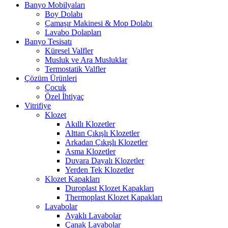
Banyo Mobilyaları
Boy Dolabı
Çamaşır Makinesi & Mop Dolabı
Lavabo Dolapları
Banyo Tesisatı
Küresel Valfler
Musluk ve Ara Musluklar
Termostatik Valfler
Çözüm Ürünleri
Çocuk
Özel İhtiyaç
Vitrifiye
Klozet
Akıllı Klozetler
Alttan Çıkışlı Klozetler
Arkadan Çıkışlı Klozetler
Asma Klozetler
Duvara Dayalı Klozetler
Yerden Tek Klozetler
Klozet Kapakları
Duroplast Klozet Kapakları
Thermoplast Klozet Kapakları
Lavabolar
Ayaklı Lavabolar
Çanak Lavabolar