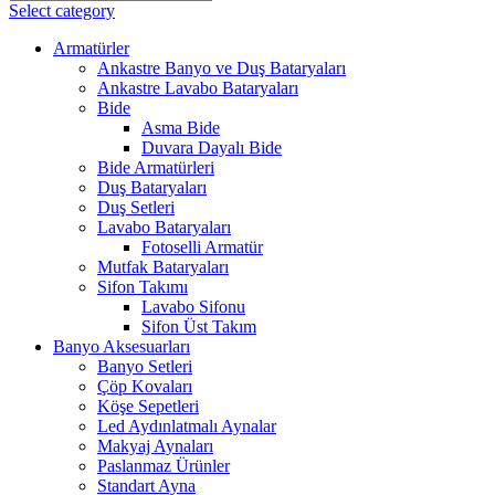
Select category
Armatürler
Ankastre Banyo ve Duş Bataryaları
Ankastre Lavabo Bataryaları
Bide
Asma Bide
Duvara Dayalı Bide
Bide Armatürleri
Duş Bataryaları
Duş Setleri
Lavabo Bataryaları
Fotoselli Armatür
Mutfak Bataryaları
Sifon Takımı
Lavabo Sifonu
Sifon Üst Takım
Banyo Aksesuarları
Banyo Setleri
Çöp Kovaları
Köşe Sepetleri
Led Aydınlatmalı Aynalar
Makyaj Aynaları
Paslanmaz Ürünler
Standart Ayna