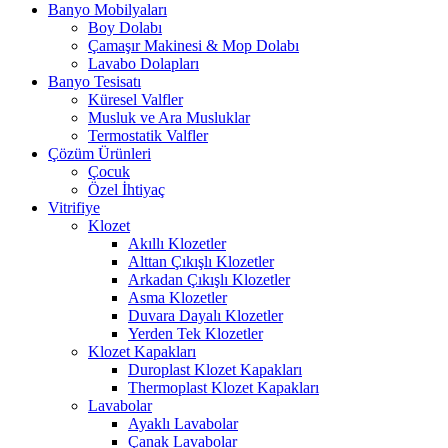
Banyo Mobilyaları
Boy Dolabı
Çamaşır Makinesi & Mop Dolabı
Lavabo Dolapları
Banyo Tesisatı
Küresel Valfler
Musluk ve Ara Musluklar
Termostatik Valfler
Çözüm Ürünleri
Çocuk
Özel İhtiyaç
Vitrifiye
Klozet
Akıllı Klozetler
Alttan Çıkışlı Klozetler
Arkadan Çıkışlı Klozetler
Asma Klozetler
Duvara Dayalı Klozetler
Yerden Tek Klozetler
Klozet Kapakları
Duroplast Klozet Kapakları
Thermoplast Klozet Kapakları
Lavabolar
Ayaklı Lavabolar
Çanak Lavabolar