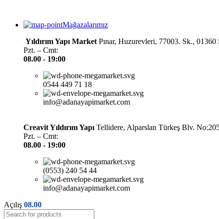
Mağazalarımız
Yıldırım Yapı Market
Pınar, Huzurevleri, 77003. Sk., 0136
Pzt. – Cmt:
08.00 -
19:00
0544 449 71 18
info@adanayapimarket.com
Creavit Yıldırım Yapı
Tellidere, Alparslan Türkeş Blv. No:2
Pzt. – Cmt:
08.00 -
19:00
(0553) 240 54 44
info@adanayapimarket.com
Açılış
08.00