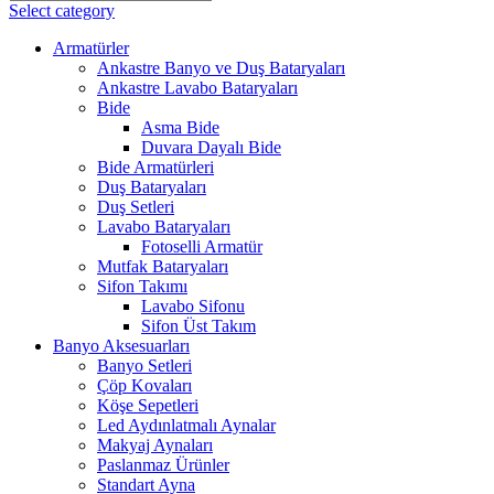
Select category
Armatürler
Ankastre Banyo ve Duş Bataryaları
Ankastre Lavabo Bataryaları
Bide
Asma Bide
Duvara Dayalı Bide
Bide Armatürleri
Duş Bataryaları
Duş Setleri
Lavabo Bataryaları
Fotoselli Armatür
Mutfak Bataryaları
Sifon Takımı
Lavabo Sifonu
Sifon Üst Takım
Banyo Aksesuarları
Banyo Setleri
Çöp Kovaları
Köşe Sepetleri
Led Aydınlatmalı Aynalar
Makyaj Aynaları
Paslanmaz Ürünler
Standart Ayna