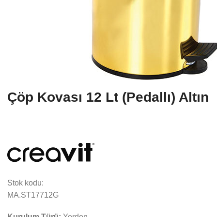
Çöp Kovası 12 Lt (Pedallı) Altın
Stok kodu:
MA.ST17712G
Kurulum Türü:
Yerden