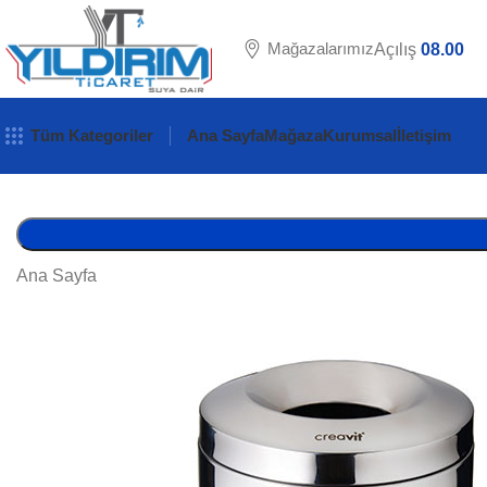
Mağazalarımız
Açılış
08.00
Tüm Kategoriler
Ana Sayfa
Mağaza
Kurumsal
İletişim
Ana Sayfa