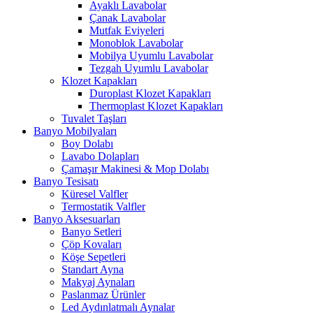
Ayaklı Lavabolar
Çanak Lavabolar
Mutfak Eviyeleri
Monoblok Lavabolar
Mobilya Uyumlu Lavabolar
Tezgah Uyumlu Lavabolar
Klozet Kapakları
Duroplast Klozet Kapakları
Thermoplast Klozet Kapakları
Tuvalet Taşları
Banyo Mobilyaları
Boy Dolabı
Lavabo Dolapları
Çamaşır Makinesi & Mop Dolabı
Banyo Tesisatı
Küresel Valfler
Termostatik Valfler
Banyo Aksesuarları
Banyo Setleri
Çöp Kovaları
Köşe Sepetleri
Standart Ayna
Makyaj Aynaları
Paslanmaz Ürünler
Led Aydınlatmalı Aynalar