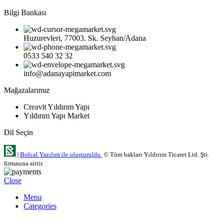
Bilgi Bankası
Huzurevleri, 77003. Sk. Seyhan/Adana
0533 540 32 32
info@adanayapimarket.com
Mağazalarımız
Creavit Yıldırım Yapı
Yıldırım Yapı Market
Dil Seçin
|
Bolcal Yazılım ile oluşturuldu.
© Tüm hakları Yıldırım Ticaret Ltd. Şti.
firmasına aittir.
Close
Menu
Categories