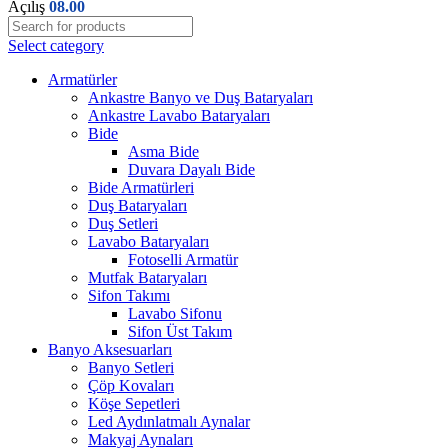
Açılış
08.00
Select category
Armatürler
Ankastre Banyo ve Duş Bataryaları
Ankastre Lavabo Bataryaları
Bide
Asma Bide
Duvara Dayalı Bide
Bide Armatürleri
Duş Bataryaları
Duş Setleri
Lavabo Bataryaları
Fotoselli Armatür
Mutfak Bataryaları
Sifon Takımı
Lavabo Sifonu
Sifon Üst Takım
Banyo Aksesuarları
Banyo Setleri
Çöp Kovaları
Köşe Sepetleri
Led Aydınlatmalı Aynalar
Makyaj Aynaları