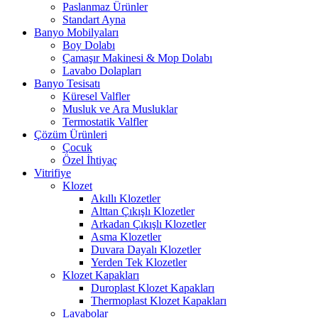
Paslanmaz Ürünler
Standart Ayna
Banyo Mobilyaları
Boy Dolabı
Çamaşır Makinesi & Mop Dolabı
Lavabo Dolapları
Banyo Tesisatı
Küresel Valfler
Musluk ve Ara Musluklar
Termostatik Valfler
Çözüm Ürünleri
Çocuk
Özel İhtiyaç
Vitrifiye
Klozet
Akıllı Klozetler
Alttan Çıkışlı Klozetler
Arkadan Çıkışlı Klozetler
Asma Klozetler
Duvara Dayalı Klozetler
Yerden Tek Klozetler
Klozet Kapakları
Duroplast Klozet Kapakları
Thermoplast Klozet Kapakları
Lavabolar