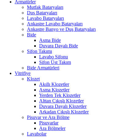
Armatürler
Mutfak Bataryaları
Duş Bataryaları
Lavabo Bataryaları
Ankastre Lavabo Bataryaları
Ankastre Banyo ve Duş Bataryaları
Bide
Asma Bide
Duvara Dayalı Bide
Sifon Takımı
Lavabo Sifonu
Sifon Üst Takım
Bide Armatürleri
Vitrifiye
Klozet
Akıllı Klozetler
Asma Klozetler
Yerden Tek Klozetler
Alttan Çıkışlı Klozetler
Duvara Dayalı Klozetler
Arkadan Çıkışlı Klozetler
Pisuvar ve Ara Bölme
Pisuvarlar
Ara Bölmeler
Lavabolar