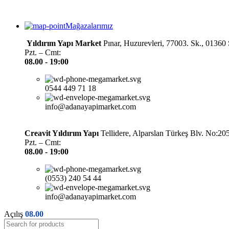
Mağazalarımız
Yıldırım Yapı Market
Pınar, Huzurevleri, 77003. Sk., 0136
Pzt. – Cmt:
08.00 -
19:00
0544 449 71 18
info@adanayapimarket.com
Creavit Yıldırım Yapı
Tellidere, Alparslan Türkeş Blv. No:2
Pzt. – Cmt:
08.00 -
19:00
(0553) 240 54 44
info@adanayapimarket.com
Açılış
08.00