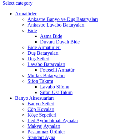
Select category
Armatürler
Ankastre Banyo ve Duş Bataryaları
Ankastre Lavabo Bataryaları
Bide
Asma Bide
Duvara Dayalı Bide
Bide Armatürleri
Duş Bataryaları
Duş Setleri
Lavabo Bataryaları
Fotoselli Armatür
Mutfak Bataryaları
Sifon Takımı
Lavabo Sifonu
Sifon Üst Takım
Banyo Aksesuarları
Banyo Setleri
Çöp Kovaları
Köşe Sepetleri
Led Aydınlatmalı Aynalar
Makyaj Aynaları
Paslanmaz Ürünler
Standart Ayna