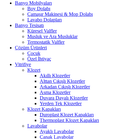
Banyo Mobilyaları
Boy Dolabı
Çamaşır Makinesi & Mop Dolabı
Lavabo Dolapları
Banyo Tesisatı
Küresel Valfler
Musluk ve Ara Musluklar
Termostatik Valfler
Çözüm Ürünleri
Çocuk
Özel İhtiyaç
Vitrifiye
Klozet
Akıllı Klozetler
Alttan Çıkışlı Klozetler
Arkadan Çıkışlı Klozetler
Asma Klozetler
Duvara Dayalı Klozetler
Yerden Tek Klozetler
Klozet Kapakları
Duroplast Klozet Kapakları
Thermoplast Klozet Kapakları
Lavabolar
Ayaklı Lavabolar
Çanak Lavabolar