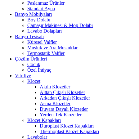
Paslanmaz Ürünler
Standart Ayna
Banyo Mobilyaları
Boy Dolabı
Çamaşır Makinesi & Mop Dolabı
Lavabo Dolapları
Banyo Tesisatı
Küresel Valfler
Musluk ve Ara Musluklar
Termostatik Valfler
Çözüm Ürünleri
Çocuk
Özel İhtiyaç
Vitrifiye
Klozet
Akıllı Klozetler
Alttan Çıkışlı Klozetler
Arkadan Çıkışlı Klozetler
Asma Klozetler
Duvara Dayalı Klozetler
Yerden Tek Klozetler
Klozet Kapakları
Duroplast Klozet Kapakları
Thermoplast Klozet Kapakları
Lavabolar