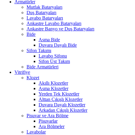
Armatürler
Mutfak Bataryaları
Duş Bataryaları
Lavabo Bataryaları
Ankastre Lavabo Bataryaları
Ankastre Banyo ve Duş Bataryaları
Bide
Asma Bide
Duvara Dayalı Bide
Sifon Takımı
Lavabo Sifonu
Sifon Üst Takım
Bide Armatürleri
Vitrifiye
Klozet
Akıllı Klozetler
Asma Klozetler
Yerden Tek Klozetler
Alttan Çıkışlı Klozetler
Duvara Dayalı Klozetler
Arkadan Çıkışlı Klozetler
Pisuvar ve Ara Bölme
Pisuvarlar
Ara Bölmeler
Lavabolar