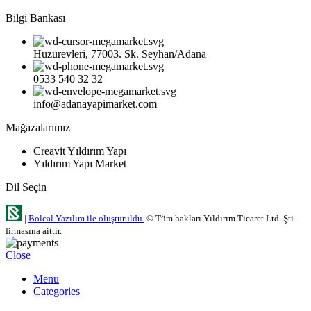
Bilgi Bankası
Huzurevleri, 77003. Sk. Seyhan/Adana
0533 540 32 32
info@adanayapimarket.com
Mağazalarımız
Creavit Yıldırım Yapı
Yıldırım Yapı Market
Dil Seçin
|
Bolcal Yazılım ile oluşturuldu.
© Tüm hakları Yıldırım Ticaret Ltd. Şti.
firmasına aittir.
Close
Menu
Categories