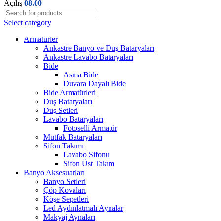
Açılış
08.00
Select category
Armatürler
Ankastre Banyo ve Duş Bataryaları
Ankastre Lavabo Bataryaları
Bide
Asma Bide
Duvara Dayalı Bide
Bide Armatürleri
Duş Bataryaları
Duş Setleri
Lavabo Bataryaları
Fotoselli Armatür
Mutfak Bataryaları
Sifon Takımı
Lavabo Sifonu
Sifon Üst Takım
Banyo Aksesuarları
Banyo Setleri
Çöp Kovaları
Köşe Sepetleri
Led Aydınlatmalı Aynalar
Makyaj Aynaları