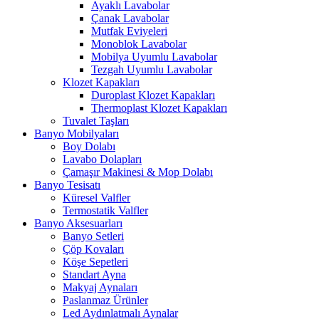
Ayaklı Lavabolar
Çanak Lavabolar
Mutfak Eviyeleri
Monoblok Lavabolar
Mobilya Uyumlu Lavabolar
Tezgah Uyumlu Lavabolar
Klozet Kapakları
Duroplast Klozet Kapakları
Thermoplast Klozet Kapakları
Tuvalet Taşları
Banyo Mobilyaları
Boy Dolabı
Lavabo Dolapları
Çamaşır Makinesi & Mop Dolabı
Banyo Tesisatı
Küresel Valfler
Termostatik Valfler
Banyo Aksesuarları
Banyo Setleri
Çöp Kovaları
Köşe Sepetleri
Standart Ayna
Makyaj Aynaları
Paslanmaz Ürünler
Led Aydınlatmalı Aynalar