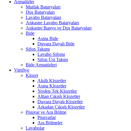
Armatürler
Mutfak Bataryaları
Duş Bataryaları
Lavabo Bataryaları
Ankastre Lavabo Bataryaları
Ankastre Banyo ve Duş Bataryaları
Bide
Asma Bide
Duvara Dayalı Bide
Sifon Takımı
Lavabo Sifonu
Sifon Üst Takım
Bide Armatürleri
Vitrifiye
Klozet
Akıllı Klozetler
Asma Klozetler
Yerden Tek Klozetler
Alttan Çıkışlı Klozetler
Duvara Dayalı Klozetler
Arkadan Çıkışlı Klozetler
Pisuvar ve Ara Bölme
Pisuvarlar
Ara Bölmeler
Lavabolar