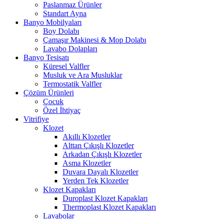
Paslanmaz Ürünler
Standart Ayna
Banyo Mobilyaları
Boy Dolabı
Çamaşır Makinesi & Mop Dolabı
Lavabo Dolapları
Banyo Tesisatı
Küresel Valfler
Musluk ve Ara Musluklar
Termostatik Valfler
Çözüm Ürünleri
Çocuk
Özel İhtiyaç
Vitrifiye
Klozet
Akıllı Klozetler
Alttan Çıkışlı Klozetler
Arkadan Çıkışlı Klozetler
Asma Klozetler
Duvara Dayalı Klozetler
Yerden Tek Klozetler
Klozet Kapakları
Duroplast Klozet Kapakları
Thermoplast Klozet Kapakları
Lavabolar