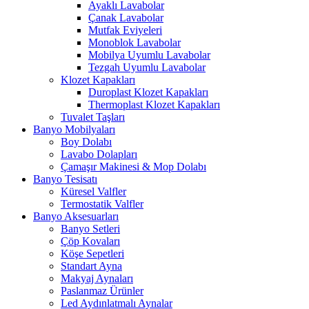
Ayaklı Lavabolar
Çanak Lavabolar
Mutfak Eviyeleri
Monoblok Lavabolar
Mobilya Uyumlu Lavabolar
Tezgah Uyumlu Lavabolar
Klozet Kapakları
Duroplast Klozet Kapakları
Thermoplast Klozet Kapakları
Tuvalet Taşları
Banyo Mobilyaları
Boy Dolabı
Lavabo Dolapları
Çamaşır Makinesi & Mop Dolabı
Banyo Tesisatı
Küresel Valfler
Termostatik Valfler
Banyo Aksesuarları
Banyo Setleri
Çöp Kovaları
Köşe Sepetleri
Standart Ayna
Makyaj Aynaları
Paslanmaz Ürünler
Led Aydınlatmalı Aynalar