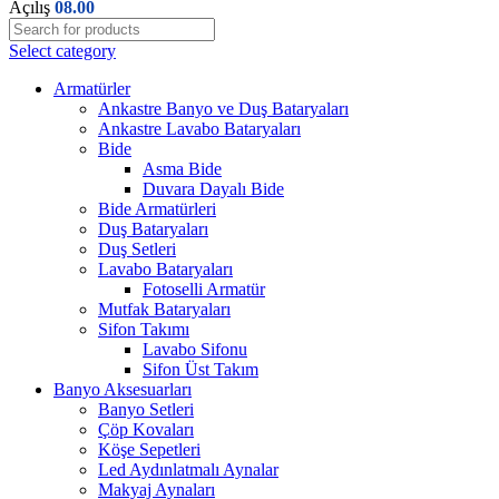
Açılış
08.00
Select category
Armatürler
Ankastre Banyo ve Duş Bataryaları
Ankastre Lavabo Bataryaları
Bide
Asma Bide
Duvara Dayalı Bide
Bide Armatürleri
Duş Bataryaları
Duş Setleri
Lavabo Bataryaları
Fotoselli Armatür
Mutfak Bataryaları
Sifon Takımı
Lavabo Sifonu
Sifon Üst Takım
Banyo Aksesuarları
Banyo Setleri
Çöp Kovaları
Köşe Sepetleri
Led Aydınlatmalı Aynalar
Makyaj Aynaları