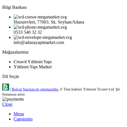
Bilgi Bankası
Huzurevleri, 77003. Sk. Seyhan/Adana
0533 540 32 32
info@adanayapimarket.com
Mağazalarımız
Creavit Yıldırım Yapı
Yıldırım Yapı Market
Dil Seçin
|
Bolcal Yazılım ile oluşturuldu.
© Tüm hakları Yıldırım Ticaret Ltd. Şti.
firmasına aittir.
Close
Menu
Categories