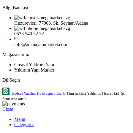
Bilgi Bankası
Huzurevleri, 77003. Sk. Seyhan/Adana
0533 540 32 32
info@adanayapimarket.com
Mağazalarımız
Creavit Yıldırım Yapı
Yıldırım Yapı Market
Dil Seçin
|
Bolcal Yazılım ile oluşturuldu.
© Tüm hakları Yıldırım Ticaret Ltd. Şti.
firmasına aittir.
Close
Menu
Categories