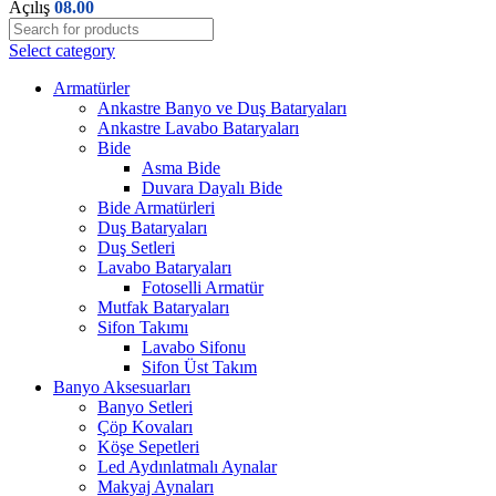
Açılış
08.00
Select category
Armatürler
Ankastre Banyo ve Duş Bataryaları
Ankastre Lavabo Bataryaları
Bide
Asma Bide
Duvara Dayalı Bide
Bide Armatürleri
Duş Bataryaları
Duş Setleri
Lavabo Bataryaları
Fotoselli Armatür
Mutfak Bataryaları
Sifon Takımı
Lavabo Sifonu
Sifon Üst Takım
Banyo Aksesuarları
Banyo Setleri
Çöp Kovaları
Köşe Sepetleri
Led Aydınlatmalı Aynalar
Makyaj Aynaları