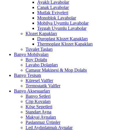
Ayaklı Lavabolar
Çanak Lavabolar
Mutfak Eviyeleri
Monoblok Lavabolar
Mobilya Uyumlu Lavabolar
Tezgah Uyumlu Lavabolar
Klozet Kapakları
Duroplast Klozet Kapakları
Thermoplast Klozet Kapakları
Tuvalet Taşları
Banyo Mobilyaları
Boy Dolabı
Lavabo Dolapları
Çamaşır Makinesi & Mop Dolabı
Banyo Tesisatı
Küresel Valfler
Termostatik Valfler
Banyo Aksesuarları
Banyo Setleri
Çöp Kovaları
Köşe Sepetleri
Standart Ayna
Makyaj Aynaları
Paslanmaz Ürünler
Led Aydınlatmalı Aynalar