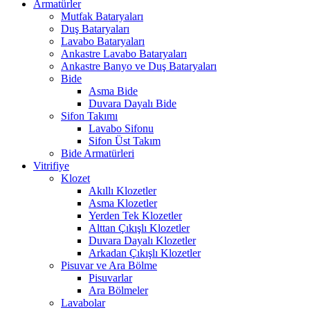
Armatürler
Mutfak Bataryaları
Duş Bataryaları
Lavabo Bataryaları
Ankastre Lavabo Bataryaları
Ankastre Banyo ve Duş Bataryaları
Bide
Asma Bide
Duvara Dayalı Bide
Sifon Takımı
Lavabo Sifonu
Sifon Üst Takım
Bide Armatürleri
Vitrifiye
Klozet
Akıllı Klozetler
Asma Klozetler
Yerden Tek Klozetler
Alttan Çıkışlı Klozetler
Duvara Dayalı Klozetler
Arkadan Çıkışlı Klozetler
Pisuvar ve Ara Bölme
Pisuvarlar
Ara Bölmeler
Lavabolar