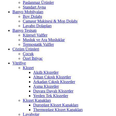
Paslanmaz Ürünler
Standart Ayna
Banyo Mobilyaları
Boy Dolabı
Çamaşır Makinesi & Mop Dolabı
Lavabo Dolapları
Banyo Tesisatı
Küresel Valfler
Musluk ve Ara Musluklar
Termostatik Valfler
Çözüm Ürünleri
Çocuk
Özel İhtiyaç
Vitrifiye
Klozet
Akıllı Klozetler
Alttan Çıkışlı Klozetler
Arkadan Çıkışlı Klozetler
Asma Klozetler
Duvara Dayalı Klozetler
Yerden Tek Klozetler
Klozet Kapakları
Duroplast Klozet Kapakları
Thermoplast Klozet Kapakları
Lavabolar