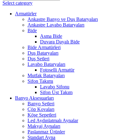
Select category
Armatürler
Ankastre Banyo ve Duş Bataryaları
Ankastre Lavabo Bataryaları
Bide
Asma Bide
Duvara Dayalı Bide
Bide Armatürleri
Duş Bataryaları
Duş Setleri
Lavabo Bataryaları
Fotoselli Armatür
Mutfak Bataryaları
Sifon Takımı
Lavabo Sifonu
Sifon Üst Takım
Banyo Aksesuarları
Banyo Setleri
Çöp Kovaları
Köşe Sepetleri
Led Aydınlatmalı Aynalar
Makyaj Aynaları
Paslanmaz Ürünler
Standart Ayna