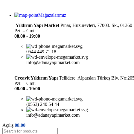
Mağazalarımız
Yıldırım Yapı Market
Pınar, Huzurevleri, 77003. Sk., 0136
Pzt. – Cmt:
08.00 -
19:00
0544 449 71 18
info@adanayapimarket.com
Creavit Yıldırım Yapı
Tellidere, Alparslan Türkeş Blv. No:2
Pzt. – Cmt:
08.00 -
19:00
(0553) 240 54 44
info@adanayapimarket.com
Açılış
08.00