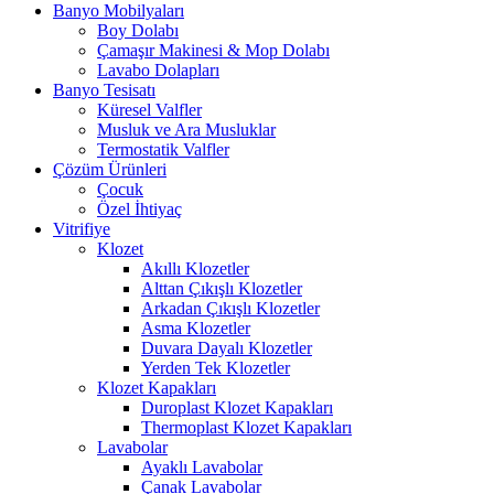
Banyo Mobilyaları
Boy Dolabı
Çamaşır Makinesi & Mop Dolabı
Lavabo Dolapları
Banyo Tesisatı
Küresel Valfler
Musluk ve Ara Musluklar
Termostatik Valfler
Çözüm Ürünleri
Çocuk
Özel İhtiyaç
Vitrifiye
Klozet
Akıllı Klozetler
Alttan Çıkışlı Klozetler
Arkadan Çıkışlı Klozetler
Asma Klozetler
Duvara Dayalı Klozetler
Yerden Tek Klozetler
Klozet Kapakları
Duroplast Klozet Kapakları
Thermoplast Klozet Kapakları
Lavabolar
Ayaklı Lavabolar
Çanak Lavabolar