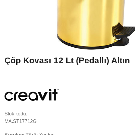
Çöp Kovası 12 Lt (Pedallı) Altın
Stok kodu:
MA.ST17712G
Kurulum Türü:
Yerden