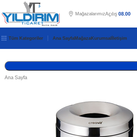
Mağazalarımız
Açılış
08.00
Tüm Kategoriler
Ana Sayfa
Mağaza
Kurumsal
İletişim
Ana Sayfa