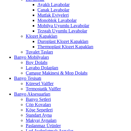
Ayaklı Lavabolar
Çanak Lavabolar
Mutfak Eviyeleri
Monoblok Lavabolar
Mobilya Uyumlu Lavabolar
Tezgah Uyumlu Lavabolar
Klozet Kapakları
Duroplast Klozet Kapakları
Thermoplast Klozet Kapakları
Tuvalet Taşları
Banyo Mobilyaları
Boy Dolabı
Lavabo Dolapları
Çamaşır Makinesi & Mop Dolabı
Banyo Tesisatı
Küresel Valfler
Termostatik Valfler
Banyo Aksesuarları
Banyo Setleri
Çöp Kovaları
Köşe Sepetleri
Standart Ayna
Makyaj Aynaları
Paslanmaz Ürünler
Led Aydınlatmalı Aynalar