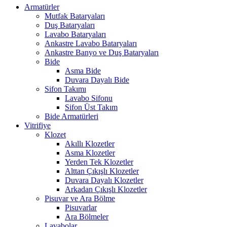
Armatürler
Mutfak Bataryaları
Duş Bataryaları
Lavabo Bataryaları
Ankastre Lavabo Bataryaları
Ankastre Banyo ve Duş Bataryaları
Bide
Asma Bide
Duvara Dayalı Bide
Sifon Takımı
Lavabo Sifonu
Sifon Üst Takım
Bide Armatürleri
Vitrifiye
Klozet
Akıllı Klozetler
Asma Klozetler
Yerden Tek Klozetler
Alttan Çıkışlı Klozetler
Duvara Dayalı Klozetler
Arkadan Çıkışlı Klozetler
Pisuvar ve Ara Bölme
Pisuvarlar
Ara Bölmeler
Lavabolar