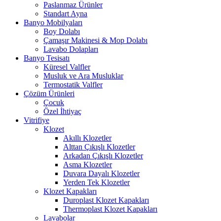
Paslanmaz Ürünler
Standart Ayna
Banyo Mobilyaları
Boy Dolabı
Çamaşır Makinesi & Mop Dolabı
Lavabo Dolapları
Banyo Tesisatı
Küresel Valfler
Musluk ve Ara Musluklar
Termostatik Valfler
Çözüm Ürünleri
Çocuk
Özel İhtiyaç
Vitrifiye
Klozet
Akıllı Klozetler
Alttan Çıkışlı Klozetler
Arkadan Çıkışlı Klozetler
Asma Klozetler
Duvara Dayalı Klozetler
Yerden Tek Klozetler
Klozet Kapakları
Duroplast Klozet Kapakları
Thermoplast Klozet Kapakları
Lavabolar