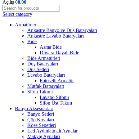
Açılış
08.00
Select category
Armatürler
Ankastre Banyo ve Duş Bataryaları
Ankastre Lavabo Bataryaları
Bide
Asma Bide
Duvara Dayalı Bide
Bide Armatürleri
Duş Bataryaları
Duş Setleri
Lavabo Bataryaları
Fotoselli Armatür
Mutfak Bataryaları
Sifon Takımı
Lavabo Sifonu
Sifon Üst Takım
Banyo Aksesuarları
Banyo Setleri
Çöp Kovaları
Köşe Sepetleri
Led Aydınlatmalı Aynalar
Makyaj Aynaları