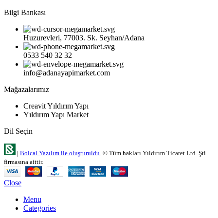
Bilgi Bankası
Huzurevleri, 77003. Sk. Seyhan/Adana
0533 540 32 32
info@adanayapimarket.com
Mağazalarımız
Creavit Yıldırım Yapı
Yıldırım Yapı Market
Dil Seçin
|
Bolcal Yazılım ile oluşturuldu.
© Tüm hakları Yıldırım Ticaret Ltd. Şti.
firmasına aittir.
Close
Menu
Categories