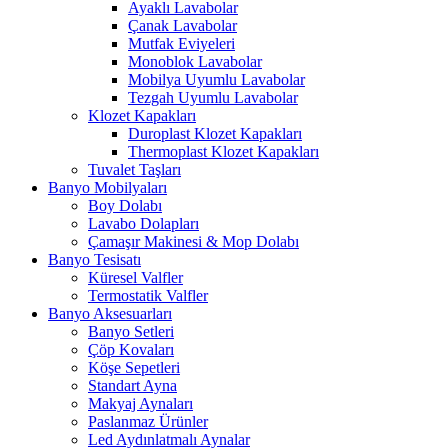
Ayaklı Lavabolar
Çanak Lavabolar
Mutfak Eviyeleri
Monoblok Lavabolar
Mobilya Uyumlu Lavabolar
Tezgah Uyumlu Lavabolar
Klozet Kapakları
Duroplast Klozet Kapakları
Thermoplast Klozet Kapakları
Tuvalet Taşları
Banyo Mobilyaları
Boy Dolabı
Lavabo Dolapları
Çamaşır Makinesi & Mop Dolabı
Banyo Tesisatı
Küresel Valfler
Termostatik Valfler
Banyo Aksesuarları
Banyo Setleri
Çöp Kovaları
Köşe Sepetleri
Standart Ayna
Makyaj Aynaları
Paslanmaz Ürünler
Led Aydınlatmalı Aynalar