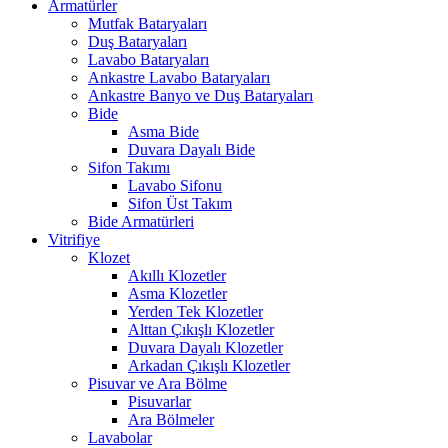
Armatürler
Mutfak Bataryaları
Duş Bataryaları
Lavabo Bataryaları
Ankastre Lavabo Bataryaları
Ankastre Banyo ve Duş Bataryaları
Bide
Asma Bide
Duvara Dayalı Bide
Sifon Takımı
Lavabo Sifonu
Sifon Üst Takım
Bide Armatürleri
Vitrifiye
Klozet
Akıllı Klozetler
Asma Klozetler
Yerden Tek Klozetler
Alttan Çıkışlı Klozetler
Duvara Dayalı Klozetler
Arkadan Çıkışlı Klozetler
Pisuvar ve Ara Bölme
Pisuvarlar
Ara Bölmeler
Lavabolar