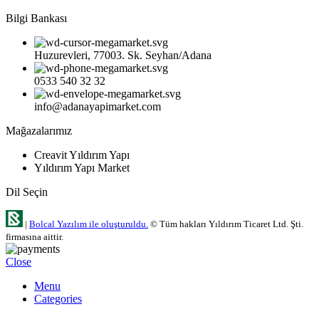
Bilgi Bankası
Huzurevleri, 77003. Sk. Seyhan/Adana
0533 540 32 32
info@adanayapimarket.com
Mağazalarımız
Creavit Yıldırım Yapı
Yıldırım Yapı Market
Dil Seçin
|
Bolcal Yazılım ile oluşturuldu.
© Tüm hakları Yıldırım Ticaret Ltd. Şti.
firmasına aittir.
Close
Menu
Categories