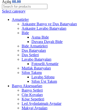
Açılış
08.00
Select category
Armatürler
Ankastre Banyo ve Duş Bataryaları
Ankastre Lavabo Bataryaları
Bide
Asma Bide
Duvara Dayalı Bide
Bide Armatürleri
Duş Bataryaları
Duş Setleri
Lavabo Bataryaları
Fotoselli Armatür
Mutfak Bataryaları
Sifon Takımı
Lavabo Sifonu
Sifon Üst Takım
Banyo Aksesuarları
Banyo Setleri
Çöp Kovaları
Köşe Sepetleri
Led Aydınlatmalı Aynalar
Makyaj Aynaları