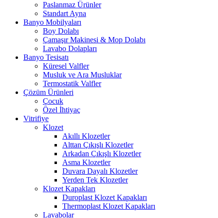
Paslanmaz Ürünler
Standart Ayna
Banyo Mobilyaları
Boy Dolabı
Çamaşır Makinesi & Mop Dolabı
Lavabo Dolapları
Banyo Tesisatı
Küresel Valfler
Musluk ve Ara Musluklar
Termostatik Valfler
Çözüm Ürünleri
Çocuk
Özel İhtiyaç
Vitrifiye
Klozet
Akıllı Klozetler
Alttan Çıkışlı Klozetler
Arkadan Çıkışlı Klozetler
Asma Klozetler
Duvara Dayalı Klozetler
Yerden Tek Klozetler
Klozet Kapakları
Duroplast Klozet Kapakları
Thermoplast Klozet Kapakları
Lavabolar