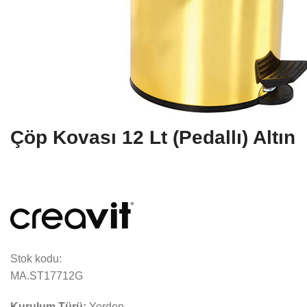
Çöp Kovası 12 Lt (Pedallı) Altın
Stok kodu:
MA.ST17712G
Kurulum Türü:
Yerden