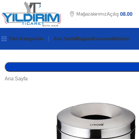
Mağazalarımız
Açılış
08.00
Tüm Kategoriler
Ana Sayfa
Mağaza
Kurumsal
İletişim
Ana Sayfa