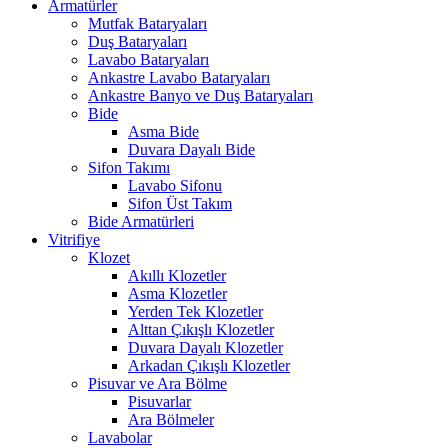
Armatürler
Mutfak Bataryaları
Duş Bataryaları
Lavabo Bataryaları
Ankastre Lavabo Bataryaları
Ankastre Banyo ve Duş Bataryaları
Bide
Asma Bide
Duvara Dayalı Bide
Sifon Takımı
Lavabo Sifonu
Sifon Üst Takım
Bide Armatürleri
Vitrifiye
Klozet
Akıllı Klozetler
Asma Klozetler
Yerden Tek Klozetler
Alttan Çıkışlı Klozetler
Duvara Dayalı Klozetler
Arkadan Çıkışlı Klozetler
Pisuvar ve Ara Bölme
Pisuvarlar
Ara Bölmeler
Lavabolar