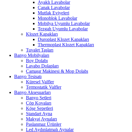
Ayaklı Lavabolar
Çanak Lavabolar
Mutfak Eviyeleri
Monoblok Lavabolar
Mobilya Uyumlu Lavabolar
Tezgah Uyumlu Lavabolar
Klozet Kapakları
Duroplast Klozet Kapakları
Thermoplast Klozet Kapakları
Tuvalet Taşları
Banyo Mobilyaları
Boy Dolabı
Lavabo Dolapları
Çamaşır Makinesi & Mop Dolabı
Banyo Tesisatı
Küresel Valfler
Termostatik Valfler
Banyo Aksesuarları
Banyo Setleri
Çöp Kovaları
Köşe Sepetleri
Standart Ayna
Makyaj Aynaları
Paslanmaz Ürünler
Led Aydınlatmalı Aynalar