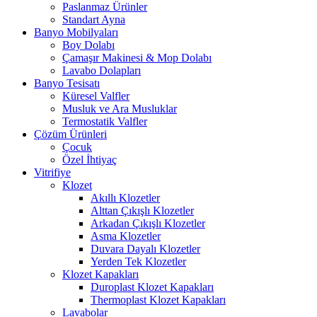
Paslanmaz Ürünler
Standart Ayna
Banyo Mobilyaları
Boy Dolabı
Çamaşır Makinesi & Mop Dolabı
Lavabo Dolapları
Banyo Tesisatı
Küresel Valfler
Musluk ve Ara Musluklar
Termostatik Valfler
Çözüm Ürünleri
Çocuk
Özel İhtiyaç
Vitrifiye
Klozet
Akıllı Klozetler
Alttan Çıkışlı Klozetler
Arkadan Çıkışlı Klozetler
Asma Klozetler
Duvara Dayalı Klozetler
Yerden Tek Klozetler
Klozet Kapakları
Duroplast Klozet Kapakları
Thermoplast Klozet Kapakları
Lavabolar