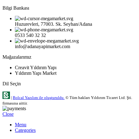
Bilgi Bankası
Huzurevleri, 77003. Sk. Seyhan/Adana
0533 540 32 32
info@adanayapimarket.com
Mağazalarımız
Creavit Yıldırım Yapı
Yıldırım Yapı Market
Dil Seçin
|
Bolcal Yazılım ile oluşturuldu.
© Tüm hakları Yıldırım Ticaret Ltd. Şti.
firmasına aittir.
Close
Menu
Categories