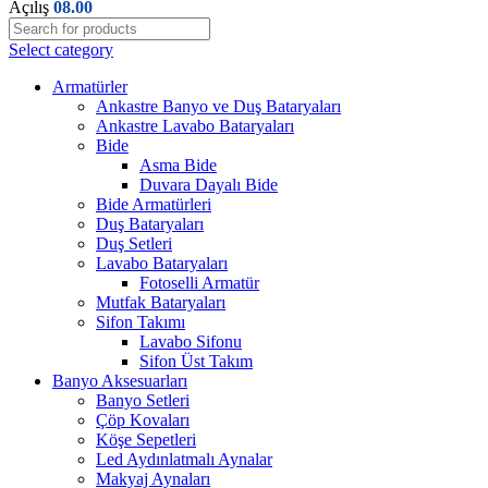
Açılış
08.00
Select category
Armatürler
Ankastre Banyo ve Duş Bataryaları
Ankastre Lavabo Bataryaları
Bide
Asma Bide
Duvara Dayalı Bide
Bide Armatürleri
Duş Bataryaları
Duş Setleri
Lavabo Bataryaları
Fotoselli Armatür
Mutfak Bataryaları
Sifon Takımı
Lavabo Sifonu
Sifon Üst Takım
Banyo Aksesuarları
Banyo Setleri
Çöp Kovaları
Köşe Sepetleri
Led Aydınlatmalı Aynalar
Makyaj Aynaları