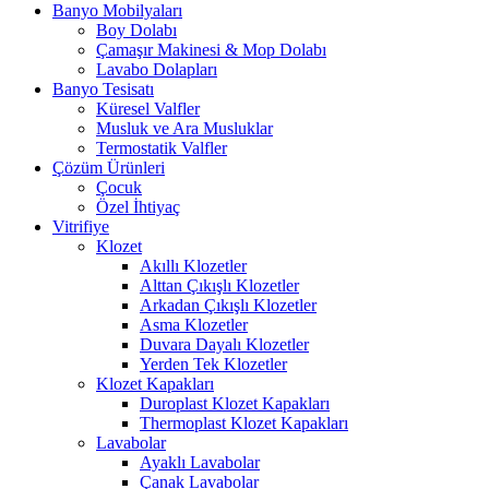
Banyo Mobilyaları
Boy Dolabı
Çamaşır Makinesi & Mop Dolabı
Lavabo Dolapları
Banyo Tesisatı
Küresel Valfler
Musluk ve Ara Musluklar
Termostatik Valfler
Çözüm Ürünleri
Çocuk
Özel İhtiyaç
Vitrifiye
Klozet
Akıllı Klozetler
Alttan Çıkışlı Klozetler
Arkadan Çıkışlı Klozetler
Asma Klozetler
Duvara Dayalı Klozetler
Yerden Tek Klozetler
Klozet Kapakları
Duroplast Klozet Kapakları
Thermoplast Klozet Kapakları
Lavabolar
Ayaklı Lavabolar
Çanak Lavabolar