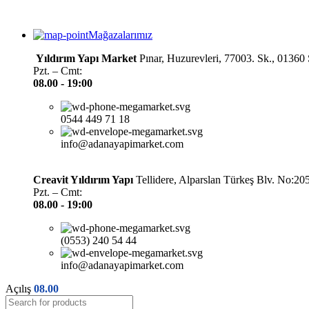
Mağazalarımız
Yıldırım Yapı Market
Pınar, Huzurevleri, 77003. Sk., 0136
Pzt. – Cmt:
08.00 -
19:00
0544 449 71 18
info@adanayapimarket.com
Creavit Yıldırım Yapı
Tellidere, Alparslan Türkeş Blv. No:2
Pzt. – Cmt:
08.00 -
19:00
(0553) 240 54 44
info@adanayapimarket.com
Açılış
08.00