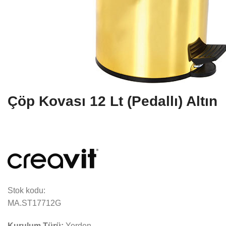
Çöp Kovası 12 Lt (Pedallı) Altın
Stok kodu:
MA.ST17712G
Kurulum Türü:
Yerden