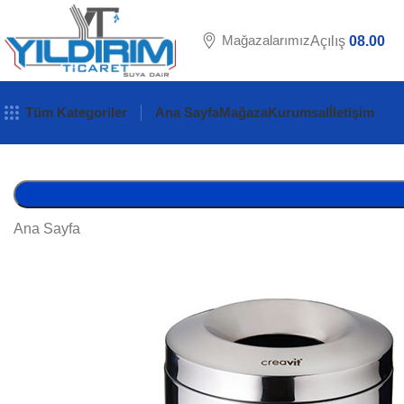
Mağazalarımız
Açılış
08.00
Tüm Kategoriler
Ana Sayfa
Mağaza
Kurumsal
İletişim
Ana Sayfa