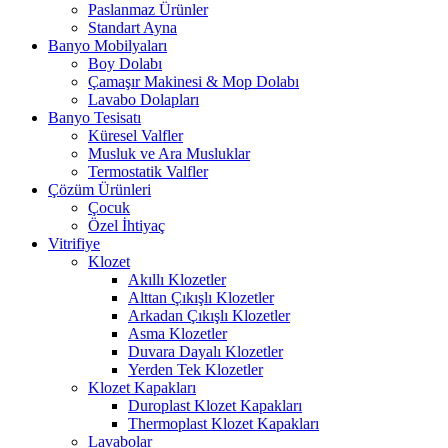
Paslanmaz Ürünler
Standart Ayna
Banyo Mobilyaları
Boy Dolabı
Çamaşır Makinesi & Mop Dolabı
Lavabo Dolapları
Banyo Tesisatı
Küresel Valfler
Musluk ve Ara Musluklar
Termostatik Valfler
Çözüm Ürünleri
Çocuk
Özel İhtiyaç
Vitrifiye
Klozet
Akıllı Klozetler
Alttan Çıkışlı Klozetler
Arkadan Çıkışlı Klozetler
Asma Klozetler
Duvara Dayalı Klozetler
Yerden Tek Klozetler
Klozet Kapakları
Duroplast Klozet Kapakları
Thermoplast Klozet Kapakları
Lavabolar