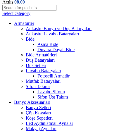
Açılış
08.00
Select category
Armatürler
Ankastre Banyo ve Duş Bataryaları
Ankastre Lavabo Bataryaları
Bide
Asma Bide
Duvara Dayalı Bide
Bide Armatürleri
Duş Bataryaları
Duş Setleri
Lavabo Bataryaları
Fotoselli Armatür
Mutfak Bataryaları
Sifon Takımı
Lavabo Sifonu
Sifon Üst Takım
Banyo Aksesuarları
Banyo Setleri
Çöp Kovaları
Köşe Sepetleri
Led Aydınlatmalı Aynalar
Makyaj Aynaları