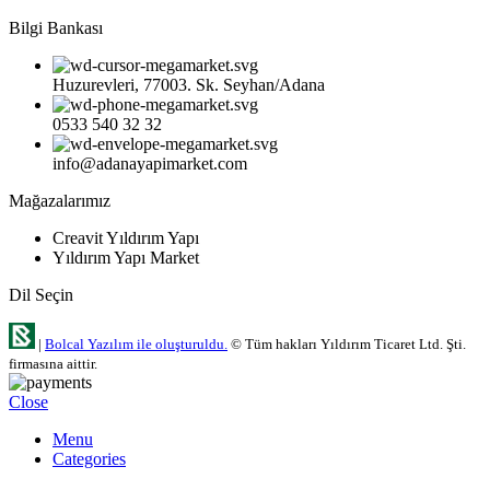
Bilgi Bankası
Huzurevleri, 77003. Sk. Seyhan/Adana
0533 540 32 32
info@adanayapimarket.com
Mağazalarımız
Creavit Yıldırım Yapı
Yıldırım Yapı Market
Dil Seçin
|
Bolcal Yazılım ile oluşturuldu.
© Tüm hakları Yıldırım Ticaret Ltd. Şti.
firmasına aittir.
Close
Menu
Categories