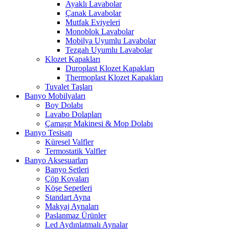
Ayaklı Lavabolar
Çanak Lavabolar
Mutfak Eviyeleri
Monoblok Lavabolar
Mobilya Uyumlu Lavabolar
Tezgah Uyumlu Lavabolar
Klozet Kapakları
Duroplast Klozet Kapakları
Thermoplast Klozet Kapakları
Tuvalet Taşları
Banyo Mobilyaları
Boy Dolabı
Lavabo Dolapları
Çamaşır Makinesi & Mop Dolabı
Banyo Tesisatı
Küresel Valfler
Termostatik Valfler
Banyo Aksesuarları
Banyo Setleri
Çöp Kovaları
Köşe Sepetleri
Standart Ayna
Makyaj Aynaları
Paslanmaz Ürünler
Led Aydınlatmalı Aynalar