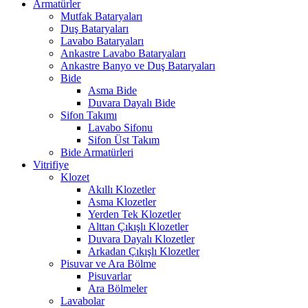
Armatürler
Mutfak Bataryaları
Duş Bataryaları
Lavabo Bataryaları
Ankastre Lavabo Bataryaları
Ankastre Banyo ve Duş Bataryaları
Bide
Asma Bide
Duvara Dayalı Bide
Sifon Takımı
Lavabo Sifonu
Sifon Üst Takım
Bide Armatürleri
Vitrifiye
Klozet
Akıllı Klozetler
Asma Klozetler
Yerden Tek Klozetler
Alttan Çıkışlı Klozetler
Duvara Dayalı Klozetler
Arkadan Çıkışlı Klozetler
Pisuvar ve Ara Bölme
Pisuvarlar
Ara Bölmeler
Lavabolar