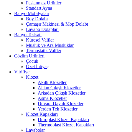
Paslanmaz Ürünler
Standart Ayna
Banyo Mobilyaları
Boy Dolabı
Çamaşır Makinesi & Mop Dolabı
Lavabo Dolapları
Banyo Tesisatı
Küresel Valfler
Musluk ve Ara Musluklar
Termostatik Valfler
Çözüm Ürünleri
Çocuk
Özel İhtiyaç
Vitrifiye
Klozet
Akıllı Klozetler
Alttan Çıkışlı Klozetler
Arkadan Çıkışlı Klozetler
Asma Klozetler
Duvara Dayalı Klozetler
Yerden Tek Klozetler
Klozet Kapakları
Duroplast Klozet Kapakları
Thermoplast Klozet Kapakları
Lavabolar