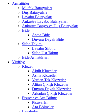
Armatürler
Mutfak Bataryaları
Duş Bataryaları
Lavabo Bataryaları
Ankastre Lavabo Bataryaları
Ankastre Banyo ve Duş Bataryaları
Bide
Asma Bide
Duvara Dayalı Bide
Sifon Takımı
Lavabo Sifonu
Sifon Üst Takım
Bide Armatürleri
Vitrifiye
Klozet
Akıllı Klozetler
Asma Klozetler
Yerden Tek Klozetler
Alttan Çıkışlı Klozetler
Duvara Dayalı Klozetler
Arkadan Çıkışlı Klozetler
Pisuvar ve Ara Bölme
Pisuvarlar
Ara Bölmeler
Lavabolar