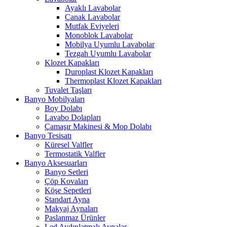
Ayaklı Lavabolar
Çanak Lavabolar
Mutfak Eviyeleri
Monoblok Lavabolar
Mobilya Uyumlu Lavabolar
Tezgah Uyumlu Lavabolar
Klozet Kapakları
Duroplast Klozet Kapakları
Thermoplast Klozet Kapakları
Tuvalet Taşları
Banyo Mobilyaları
Boy Dolabı
Lavabo Dolapları
Çamaşır Makinesi & Mop Dolabı
Banyo Tesisatı
Küresel Valfler
Termostatik Valfler
Banyo Aksesuarları
Banyo Setleri
Çöp Kovaları
Köşe Sepetleri
Standart Ayna
Makyaj Aynaları
Paslanmaz Ürünler
Led Aydınlatmalı Aynalar