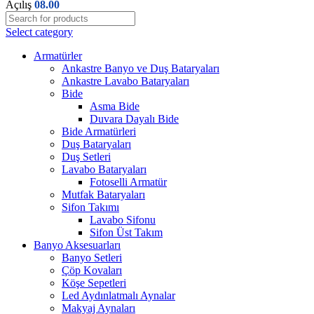
Açılış
08.00
Select category
Armatürler
Ankastre Banyo ve Duş Bataryaları
Ankastre Lavabo Bataryaları
Bide
Asma Bide
Duvara Dayalı Bide
Bide Armatürleri
Duş Bataryaları
Duş Setleri
Lavabo Bataryaları
Fotoselli Armatür
Mutfak Bataryaları
Sifon Takımı
Lavabo Sifonu
Sifon Üst Takım
Banyo Aksesuarları
Banyo Setleri
Çöp Kovaları
Köşe Sepetleri
Led Aydınlatmalı Aynalar
Makyaj Aynaları