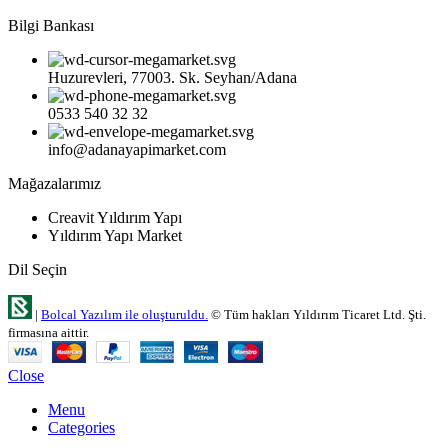
Bilgi Bankası
Huzurevleri, 77003. Sk. Seyhan/Adana
0533 540 32 32
info@adanayapimarket.com
Mağazalarımız
Creavit Yıldırım Yapı
Yıldırım Yapı Market
Dil Seçin
|
Bolcal Yazılım ile oluşturuldu.
© Tüm hakları Yıldırım Ticaret Ltd. Şti.
firmasına aittir.
Close
Menu
Categories