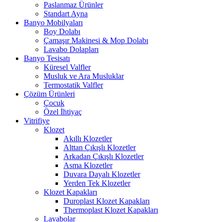
Paslanmaz Ürünler
Standart Ayna
Banyo Mobilyaları
Boy Dolabı
Çamaşır Makinesi & Mop Dolabı
Lavabo Dolapları
Banyo Tesisatı
Küresel Valfler
Musluk ve Ara Musluklar
Termostatik Valfler
Çözüm Ürünleri
Çocuk
Özel İhtiyaç
Vitrifiye
Klozet
Akıllı Klozetler
Alttan Çıkışlı Klozetler
Arkadan Çıkışlı Klozetler
Asma Klozetler
Duvara Dayalı Klozetler
Yerden Tek Klozetler
Klozet Kapakları
Duroplast Klozet Kapakları
Thermoplast Klozet Kapakları
Lavabolar