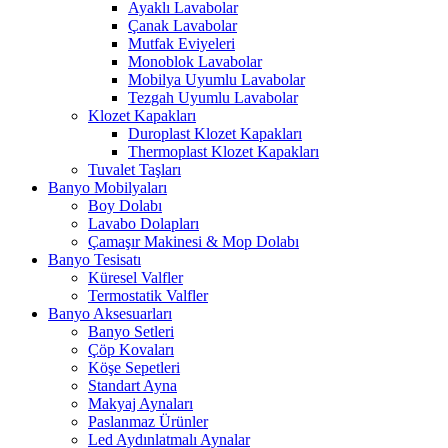
Ayaklı Lavabolar
Çanak Lavabolar
Mutfak Eviyeleri
Monoblok Lavabolar
Mobilya Uyumlu Lavabolar
Tezgah Uyumlu Lavabolar
Klozet Kapakları
Duroplast Klozet Kapakları
Thermoplast Klozet Kapakları
Tuvalet Taşları
Banyo Mobilyaları
Boy Dolabı
Lavabo Dolapları
Çamaşır Makinesi & Mop Dolabı
Banyo Tesisatı
Küresel Valfler
Termostatik Valfler
Banyo Aksesuarları
Banyo Setleri
Çöp Kovaları
Köşe Sepetleri
Standart Ayna
Makyaj Aynaları
Paslanmaz Ürünler
Led Aydınlatmalı Aynalar