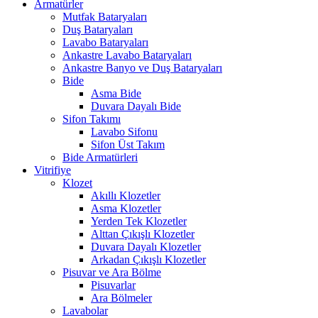
Armatürler
Mutfak Bataryaları
Duş Bataryaları
Lavabo Bataryaları
Ankastre Lavabo Bataryaları
Ankastre Banyo ve Duş Bataryaları
Bide
Asma Bide
Duvara Dayalı Bide
Sifon Takımı
Lavabo Sifonu
Sifon Üst Takım
Bide Armatürleri
Vitrifiye
Klozet
Akıllı Klozetler
Asma Klozetler
Yerden Tek Klozetler
Alttan Çıkışlı Klozetler
Duvara Dayalı Klozetler
Arkadan Çıkışlı Klozetler
Pisuvar ve Ara Bölme
Pisuvarlar
Ara Bölmeler
Lavabolar