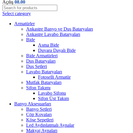
Açılış
08.00
Select category
Armatürler
Ankastre Banyo ve Duş Bataryaları
Ankastre Lavabo Bataryaları
Bide
Asma Bide
Duvara Dayalı Bide
Bide Armatürleri
Duş Bataryaları
Duş Setleri
Lavabo Bataryaları
Fotoselli Armatür
Mutfak Bataryaları
Sifon Takımı
Lavabo Sifonu
Sifon Üst Takım
Banyo Aksesuarları
Banyo Setleri
Çöp Kovaları
Köşe Sepetleri
Led Aydınlatmalı Aynalar
Makyaj Aynaları