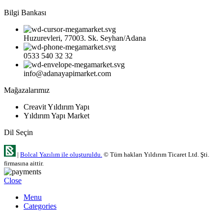
Bilgi Bankası
Huzurevleri, 77003. Sk. Seyhan/Adana
0533 540 32 32
info@adanayapimarket.com
Mağazalarımız
Creavit Yıldırım Yapı
Yıldırım Yapı Market
Dil Seçin
|
Bolcal Yazılım ile oluşturuldu.
© Tüm hakları Yıldırım Ticaret Ltd. Şti.
firmasına aittir.
Close
Menu
Categories