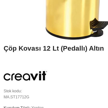
Çöp Kovası 12 Lt (Pedallı) Altın
Stok kodu:
MA.ST17712G
Kurulum Türü:
Yerden