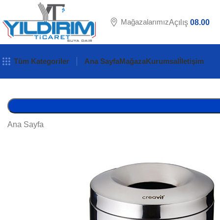
Mağazalarımız
Açılış
08.00
Tüm Kategoriler
Ana Sayfa
Mağaza
Kurumsal
İletişim
Ana Sayfa