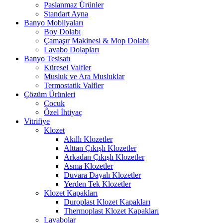
Paslanmaz Ürünler
Standart Ayna
Banyo Mobilyaları
Boy Dolabı
Çamaşır Makinesi & Mop Dolabı
Lavabo Dolapları
Banyo Tesisatı
Küresel Valfler
Musluk ve Ara Musluklar
Termostatik Valfler
Çözüm Ürünleri
Çocuk
Özel İhtiyaç
Vitrifiye
Klozet
Akıllı Klozetler
Alttan Çıkışlı Klozetler
Arkadan Çıkışlı Klozetler
Asma Klozetler
Duvara Dayalı Klozetler
Yerden Tek Klozetler
Klozet Kapakları
Duroplast Klozet Kapakları
Thermoplast Klozet Kapakları
Lavabolar