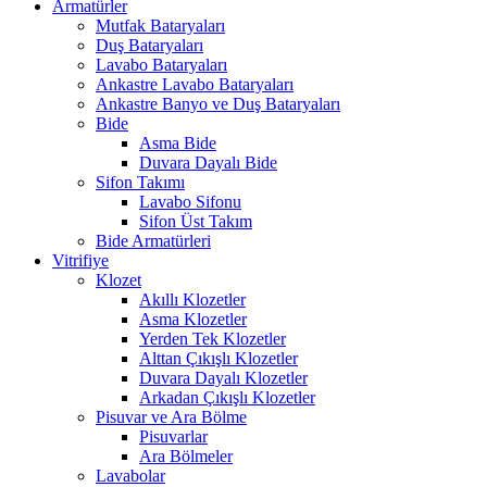
Armatürler
Mutfak Bataryaları
Duş Bataryaları
Lavabo Bataryaları
Ankastre Lavabo Bataryaları
Ankastre Banyo ve Duş Bataryaları
Bide
Asma Bide
Duvara Dayalı Bide
Sifon Takımı
Lavabo Sifonu
Sifon Üst Takım
Bide Armatürleri
Vitrifiye
Klozet
Akıllı Klozetler
Asma Klozetler
Yerden Tek Klozetler
Alttan Çıkışlı Klozetler
Duvara Dayalı Klozetler
Arkadan Çıkışlı Klozetler
Pisuvar ve Ara Bölme
Pisuvarlar
Ara Bölmeler
Lavabolar