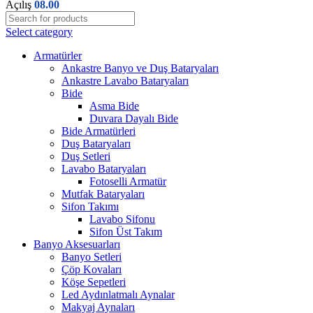
Açılış
08.00
Select category
Armatürler
Ankastre Banyo ve Duş Bataryaları
Ankastre Lavabo Bataryaları
Bide
Asma Bide
Duvara Dayalı Bide
Bide Armatürleri
Duş Bataryaları
Duş Setleri
Lavabo Bataryaları
Fotoselli Armatür
Mutfak Bataryaları
Sifon Takımı
Lavabo Sifonu
Sifon Üst Takım
Banyo Aksesuarları
Banyo Setleri
Çöp Kovaları
Köşe Sepetleri
Led Aydınlatmalı Aynalar
Makyaj Aynaları