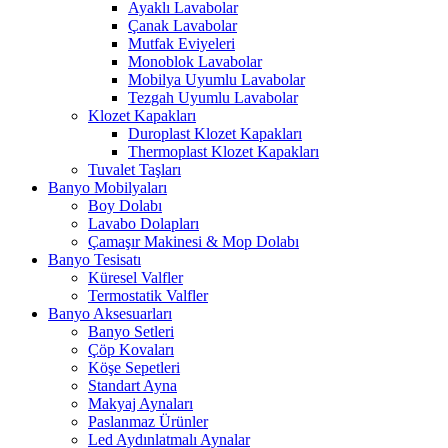
Ayaklı Lavabolar
Çanak Lavabolar
Mutfak Eviyeleri
Monoblok Lavabolar
Mobilya Uyumlu Lavabolar
Tezgah Uyumlu Lavabolar
Klozet Kapakları
Duroplast Klozet Kapakları
Thermoplast Klozet Kapakları
Tuvalet Taşları
Banyo Mobilyaları
Boy Dolabı
Lavabo Dolapları
Çamaşır Makinesi & Mop Dolabı
Banyo Tesisatı
Küresel Valfler
Termostatik Valfler
Banyo Aksesuarları
Banyo Setleri
Çöp Kovaları
Köşe Sepetleri
Standart Ayna
Makyaj Aynaları
Paslanmaz Ürünler
Led Aydınlatmalı Aynalar