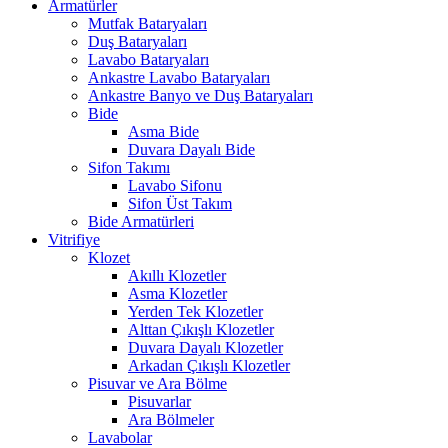
Armatürler
Mutfak Bataryaları
Duş Bataryaları
Lavabo Bataryaları
Ankastre Lavabo Bataryaları
Ankastre Banyo ve Duş Bataryaları
Bide
Asma Bide
Duvara Dayalı Bide
Sifon Takımı
Lavabo Sifonu
Sifon Üst Takım
Bide Armatürleri
Vitrifiye
Klozet
Akıllı Klozetler
Asma Klozetler
Yerden Tek Klozetler
Alttan Çıkışlı Klozetler
Duvara Dayalı Klozetler
Arkadan Çıkışlı Klozetler
Pisuvar ve Ara Bölme
Pisuvarlar
Ara Bölmeler
Lavabolar