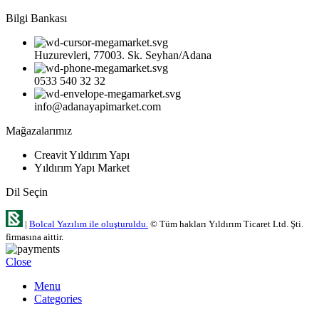
Bilgi Bankası
Huzurevleri, 77003. Sk. Seyhan/Adana
0533 540 32 32
info@adanayapimarket.com
Mağazalarımız
Creavit Yıldırım Yapı
Yıldırım Yapı Market
Dil Seçin
|
Bolcal Yazılım ile oluşturuldu.
© Tüm hakları Yıldırım Ticaret Ltd. Şti.
firmasına aittir.
Close
Menu
Categories