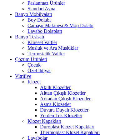
Paslanmaz Ürünler
Standart Ayna
Banyo Mobilyaları
Boy Dolabı
Çamaşır Makinesi & Mop Dolabı
Lavabo Dolapları
Banyo Tesisatı
Küresel Valfler
Musluk ve Ara Musluklar
Termostatik Valfler
Çözüm Ürünleri
Çocuk
Özel İhtiyaç
Vitrifiye
Klozet
Akıllı Klozetler
Alttan Çıkışlı Klozetler
Arkadan Çıkışlı Klozetler
Asma Klozetler
Duvara Dayalı Klozetler
Yerden Tek Klozetler
Klozet Kapakları
Duroplast Klozet Kapakları
Thermoplast Klozet Kapakları
Lavabolar