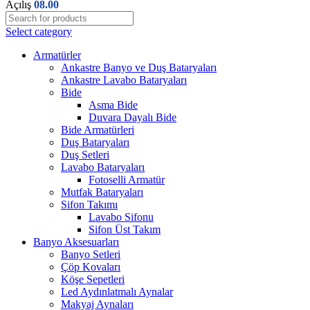
Açılış
08.00
Select category
Armatürler
Ankastre Banyo ve Duş Bataryaları
Ankastre Lavabo Bataryaları
Bide
Asma Bide
Duvara Dayalı Bide
Bide Armatürleri
Duş Bataryaları
Duş Setleri
Lavabo Bataryaları
Fotoselli Armatür
Mutfak Bataryaları
Sifon Takımı
Lavabo Sifonu
Sifon Üst Takım
Banyo Aksesuarları
Banyo Setleri
Çöp Kovaları
Köşe Sepetleri
Led Aydınlatmalı Aynalar
Makyaj Aynaları