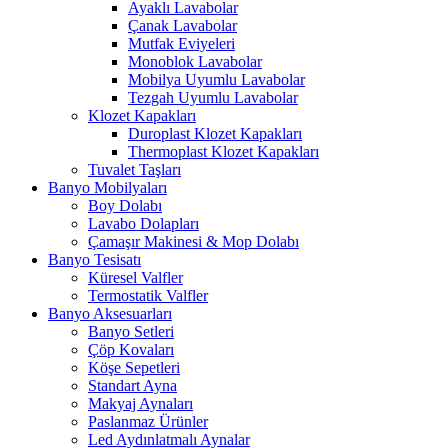
Ayaklı Lavabolar
Çanak Lavabolar
Mutfak Eviyeleri
Monoblok Lavabolar
Mobilya Uyumlu Lavabolar
Tezgah Uyumlu Lavabolar
Klozet Kapakları
Duroplast Klozet Kapakları
Thermoplast Klozet Kapakları
Tuvalet Taşları
Banyo Mobilyaları
Boy Dolabı
Lavabo Dolapları
Çamaşır Makinesi & Mop Dolabı
Banyo Tesisatı
Küresel Valfler
Termostatik Valfler
Banyo Aksesuarları
Banyo Setleri
Çöp Kovaları
Köşe Sepetleri
Standart Ayna
Makyaj Aynaları
Paslanmaz Ürünler
Led Aydınlatmalı Aynalar