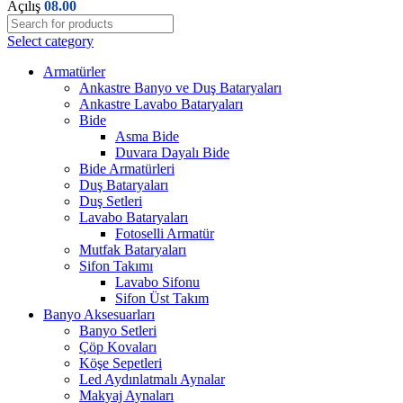
Açılış
08.00
Select category
Armatürler
Ankastre Banyo ve Duş Bataryaları
Ankastre Lavabo Bataryaları
Bide
Asma Bide
Duvara Dayalı Bide
Bide Armatürleri
Duş Bataryaları
Duş Setleri
Lavabo Bataryaları
Fotoselli Armatür
Mutfak Bataryaları
Sifon Takımı
Lavabo Sifonu
Sifon Üst Takım
Banyo Aksesuarları
Banyo Setleri
Çöp Kovaları
Köşe Sepetleri
Led Aydınlatmalı Aynalar
Makyaj Aynaları