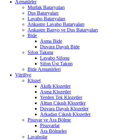
Armatürler
Mutfak Bataryaları
Duş Bataryaları
Lavabo Bataryaları
Ankastre Lavabo Bataryaları
Ankastre Banyo ve Duş Bataryaları
Bide
Asma Bide
Duvara Dayalı Bide
Sifon Takımı
Lavabo Sifonu
Sifon Üst Takım
Bide Armatürleri
Vitrifiye
Klozet
Akıllı Klozetler
Asma Klozetler
Yerden Tek Klozetler
Alttan Çıkışlı Klozetler
Duvara Dayalı Klozetler
Arkadan Çıkışlı Klozetler
Pisuvar ve Ara Bölme
Pisuvarlar
Ara Bölmeler
Lavabolar