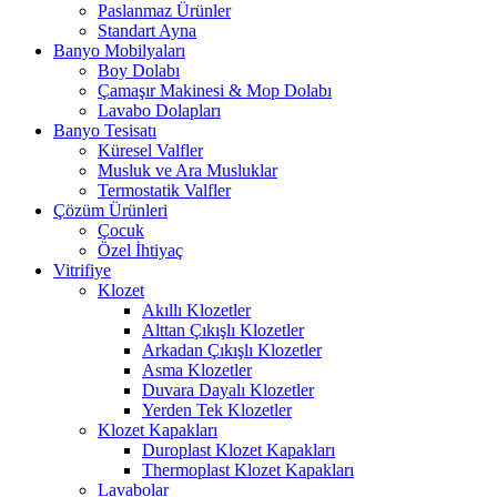
Paslanmaz Ürünler
Standart Ayna
Banyo Mobilyaları
Boy Dolabı
Çamaşır Makinesi & Mop Dolabı
Lavabo Dolapları
Banyo Tesisatı
Küresel Valfler
Musluk ve Ara Musluklar
Termostatik Valfler
Çözüm Ürünleri
Çocuk
Özel İhtiyaç
Vitrifiye
Klozet
Akıllı Klozetler
Alttan Çıkışlı Klozetler
Arkadan Çıkışlı Klozetler
Asma Klozetler
Duvara Dayalı Klozetler
Yerden Tek Klozetler
Klozet Kapakları
Duroplast Klozet Kapakları
Thermoplast Klozet Kapakları
Lavabolar