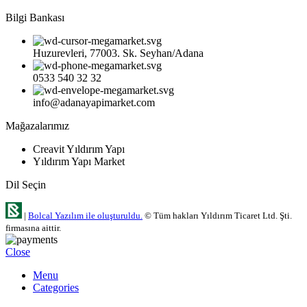
Bilgi Bankası
Huzurevleri, 77003. Sk. Seyhan/Adana
0533 540 32 32
info@adanayapimarket.com
Mağazalarımız
Creavit Yıldırım Yapı
Yıldırım Yapı Market
Dil Seçin
|
Bolcal Yazılım ile oluşturuldu.
© Tüm hakları Yıldırım Ticaret Ltd. Şti.
firmasına aittir.
Close
Menu
Categories