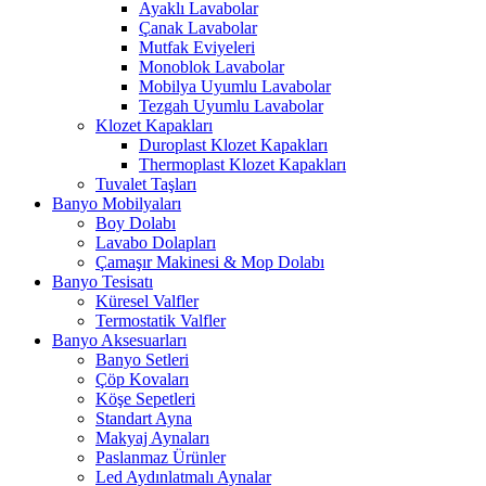
Ayaklı Lavabolar
Çanak Lavabolar
Mutfak Eviyeleri
Monoblok Lavabolar
Mobilya Uyumlu Lavabolar
Tezgah Uyumlu Lavabolar
Klozet Kapakları
Duroplast Klozet Kapakları
Thermoplast Klozet Kapakları
Tuvalet Taşları
Banyo Mobilyaları
Boy Dolabı
Lavabo Dolapları
Çamaşır Makinesi & Mop Dolabı
Banyo Tesisatı
Küresel Valfler
Termostatik Valfler
Banyo Aksesuarları
Banyo Setleri
Çöp Kovaları
Köşe Sepetleri
Standart Ayna
Makyaj Aynaları
Paslanmaz Ürünler
Led Aydınlatmalı Aynalar