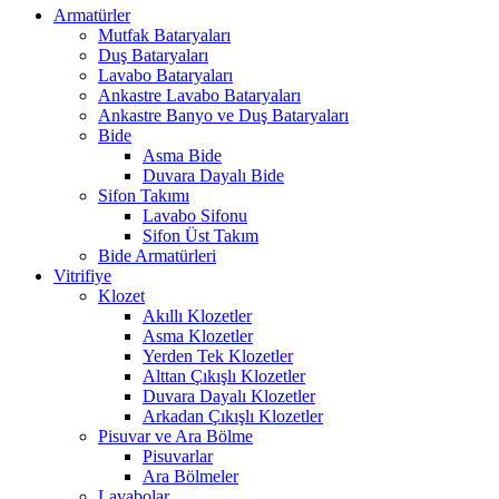
Armatürler
Mutfak Bataryaları
Duş Bataryaları
Lavabo Bataryaları
Ankastre Lavabo Bataryaları
Ankastre Banyo ve Duş Bataryaları
Bide
Asma Bide
Duvara Dayalı Bide
Sifon Takımı
Lavabo Sifonu
Sifon Üst Takım
Bide Armatürleri
Vitrifiye
Klozet
Akıllı Klozetler
Asma Klozetler
Yerden Tek Klozetler
Alttan Çıkışlı Klozetler
Duvara Dayalı Klozetler
Arkadan Çıkışlı Klozetler
Pisuvar ve Ara Bölme
Pisuvarlar
Ara Bölmeler
Lavabolar