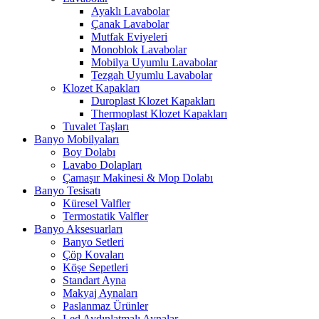
Ayaklı Lavabolar
Çanak Lavabolar
Mutfak Eviyeleri
Monoblok Lavabolar
Mobilya Uyumlu Lavabolar
Tezgah Uyumlu Lavabolar
Klozet Kapakları
Duroplast Klozet Kapakları
Thermoplast Klozet Kapakları
Tuvalet Taşları
Banyo Mobilyaları
Boy Dolabı
Lavabo Dolapları
Çamaşır Makinesi & Mop Dolabı
Banyo Tesisatı
Küresel Valfler
Termostatik Valfler
Banyo Aksesuarları
Banyo Setleri
Çöp Kovaları
Köşe Sepetleri
Standart Ayna
Makyaj Aynaları
Paslanmaz Ürünler
Led Aydınlatmalı Aynalar