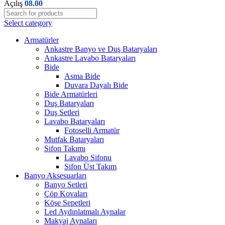
Açılış
08.00
Select category
Armatürler
Ankastre Banyo ve Duş Bataryaları
Ankastre Lavabo Bataryaları
Bide
Asma Bide
Duvara Dayalı Bide
Bide Armatürleri
Duş Bataryaları
Duş Setleri
Lavabo Bataryaları
Fotoselli Armatür
Mutfak Bataryaları
Sifon Takımı
Lavabo Sifonu
Sifon Üst Takım
Banyo Aksesuarları
Banyo Setleri
Çöp Kovaları
Köşe Sepetleri
Led Aydınlatmalı Aynalar
Makyaj Aynaları