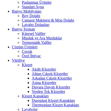
Paslanmaz Ürünler
Standart Ayna
Banyo Mobilyaları
Boy Dolabı
Çamaşır Makinesi & Mop Dolabı
Lavabo Dolapları
Banyo Tesisatı
Küresel Valfler
Musluk ve Ara Musluklar
Termostatik Valfler
Çözüm Ürünleri
Çocuk
Özel İhtiyaç
Vitrifiye
Klozet
Akıllı Klozetler
Alttan Çıkışlı Klozetler
Arkadan Çıkışlı Klozetler
Asma Klozetler
Duvara Dayalı Klozetler
Yerden Tek Klozetler
Klozet Kapakları
Duroplast Klozet Kapakları
Thermoplast Klozet Kapakları
Lavabolar