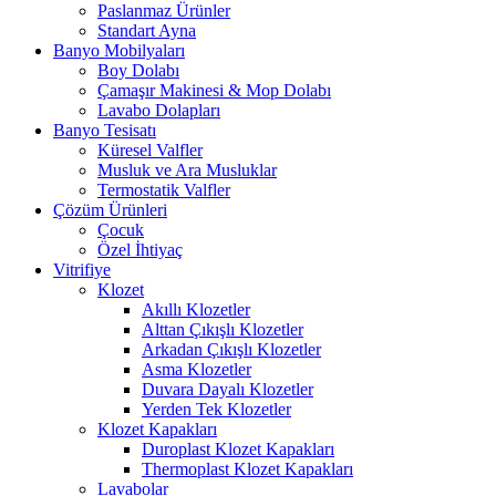
Paslanmaz Ürünler
Standart Ayna
Banyo Mobilyaları
Boy Dolabı
Çamaşır Makinesi & Mop Dolabı
Lavabo Dolapları
Banyo Tesisatı
Küresel Valfler
Musluk ve Ara Musluklar
Termostatik Valfler
Çözüm Ürünleri
Çocuk
Özel İhtiyaç
Vitrifiye
Klozet
Akıllı Klozetler
Alttan Çıkışlı Klozetler
Arkadan Çıkışlı Klozetler
Asma Klozetler
Duvara Dayalı Klozetler
Yerden Tek Klozetler
Klozet Kapakları
Duroplast Klozet Kapakları
Thermoplast Klozet Kapakları
Lavabolar