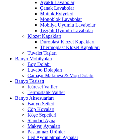
Ayaklı Lavabolar
Çanak Lavabolar
Mutfak Eviyeleri
Monoblok Lavabolar
Mobilya Uyumlu Lavabolar
Tezgah Uyumlu Lavabolar
Klozet Kapakları
Duroplast Klozet Kapakları
Thermoplast Klozet Kapakları
Tuvalet Taşları
Banyo Mobilyaları
Boy Dolabı
Lavabo Dolapları
Çamaşır Makinesi & Mop Dolabı
Banyo Tesisatı
Küresel Valfler
Termostatik Valfler
Banyo Aksesuarları
Banyo Setleri
Çöp Kovaları
Köşe Sepetleri
Standart Ayna
Makyaj Aynaları
Paslanmaz Ürünler
Led Aydınlatmalı Aynalar