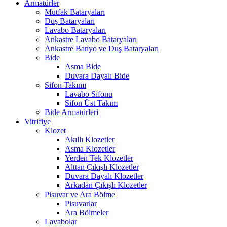
Armatürler
Mutfak Bataryaları
Duş Bataryaları
Lavabo Bataryaları
Ankastre Lavabo Bataryaları
Ankastre Banyo ve Duş Bataryaları
Bide
Asma Bide
Duvara Dayalı Bide
Sifon Takımı
Lavabo Sifonu
Sifon Üst Takım
Bide Armatürleri
Vitrifiye
Klozet
Akıllı Klozetler
Asma Klozetler
Yerden Tek Klozetler
Alttan Çıkışlı Klozetler
Duvara Dayalı Klozetler
Arkadan Çıkışlı Klozetler
Pisuvar ve Ara Bölme
Pisuvarlar
Ara Bölmeler
Lavabolar