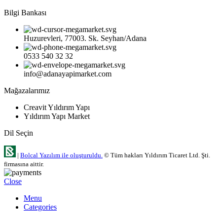
Bilgi Bankası
Huzurevleri, 77003. Sk. Seyhan/Adana
0533 540 32 32
info@adanayapimarket.com
Mağazalarımız
Creavit Yıldırım Yapı
Yıldırım Yapı Market
Dil Seçin
|
Bolcal Yazılım ile oluşturuldu.
© Tüm hakları Yıldırım Ticaret Ltd. Şti.
firmasına aittir.
Close
Menu
Categories