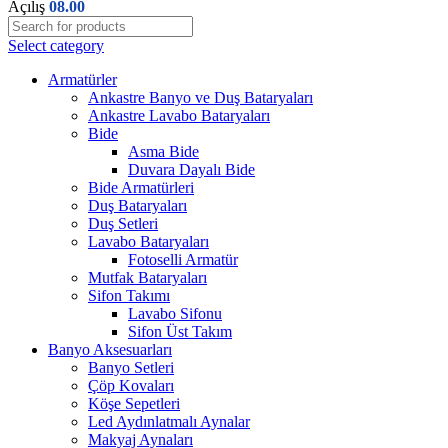
Açılış
08.00
Select category
Armatürler
Ankastre Banyo ve Duş Bataryaları
Ankastre Lavabo Bataryaları
Bide
Asma Bide
Duvara Dayalı Bide
Bide Armatürleri
Duş Bataryaları
Duş Setleri
Lavabo Bataryaları
Fotoselli Armatür
Mutfak Bataryaları
Sifon Takımı
Lavabo Sifonu
Sifon Üst Takım
Banyo Aksesuarları
Banyo Setleri
Çöp Kovaları
Köşe Sepetleri
Led Aydınlatmalı Aynalar
Makyaj Aynaları